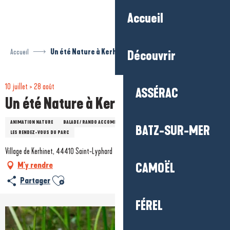
Aller
Accueil
au
contenu
principal
Accueil
Un été Nature à Kerhinet
Découvrir
10 juillet > 28 août
ASSÉRAC
Un été Nature à Kerhinet
ANIMATION NATURE
BALADE / RANDO ACCOMPAGNÉE
NATURE / ENVIRONNEMENT
BATZ-SUR-MER
LES RENDEZ-VOUS DU PARC
Village de Kerhinet, 44410 Saint-Lyphard
M'y rendre
CAMOËL
Ajouter aux favoris
Partager
FÉREL