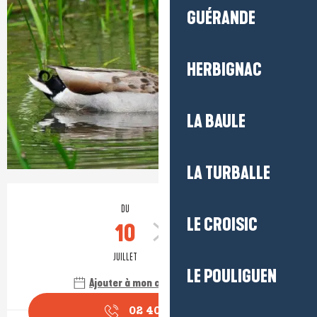
GUÉRANDE
HERBIGNAC
LA BAULE
LA TURBALLE
Ouverture et coordonnées
DU
AU
LE CROISIC
10
28
JUILLET
AOÛT
LE POULIGUEN
Ajouter à mon calendrier Google
02 40 91 68
▒▒