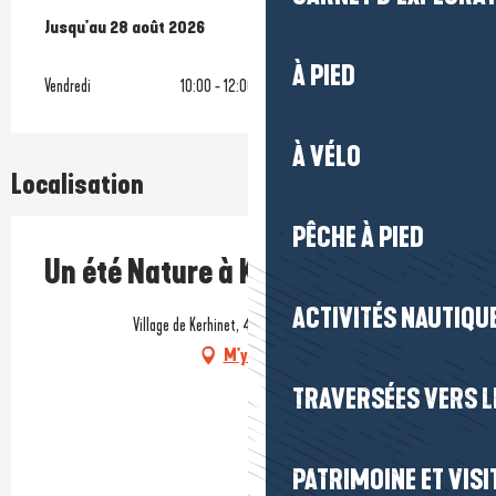
Du
Jusqu'au
10 juillet 2026
28 août 2026
au
28 août 2026
À PIED
Vendredi
10:00 - 12:00
À VÉLO
Localisation
PÊCHE À PIED
Un été Nature à Kerhinet
ACTIVITÉS NAUTIQUE
Village de Kerhinet, 44410 Saint-Lyphard
M'y rendre
TRAVERSÉES VERS LE
PATRIMOINE ET VISI