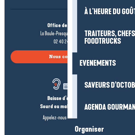
À L'HEURE DU GOÛ
Office de tourisme
TRAITEURS, CHEFS
La Baule-Presqu’île de Guérande
FOODTRUCKS
02 40 24 34 44
Nous contacter
EVENEMENTS
SAVEURS D’OCTO
Baisse d’audition ?
AGENDA GOURMA
Sourd ou malentendant ?
Appelez-nous en
cliquant-ici
Organiser