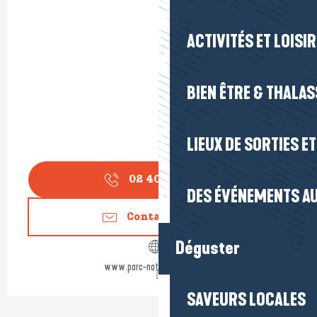
ACTIVITÉS ET LOISI
BIEN ÊTRE & THALA
LIEUX DE SORTIES E
02 40 91 68
▒▒
DES ÉVÉNEMENTS AU
Contactez-nous
Déguster
www.parc-naturel-briere.com
SAVEURS LOCALES