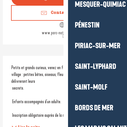
MESQUER-QUIMIAC
Contactez-nous
PÉNESTIN
www.parc-naturel-briere.com
PIRIAC-SUR-MER
Description
SAINT-LYPHARD
Petits et grands curieux, venez en famille, explorer la nature autour du 
village : petites bêtes, oiseaux, fleurs sauvages et autres vous 
délivreront leurs 
SAINT-MOLF
 secrets.
 Enfants accompagnés d'un adulte.
BORDS DE MER
 Inscription obligatoire auprès de la maison du parc.