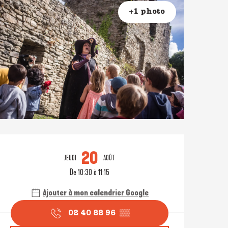
+1 photo
Ouverture et coordonné
20
JEUDI
AOÛT
De 10:30 à 11:15
Ajouter à mon calendrier Google
02 40 88 96
▒▒