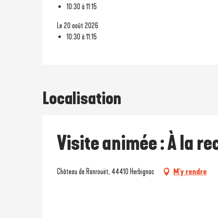
10:30 à 11:15
Le 20 août 2026
10:30 à 11:15
Localisation
Visite animée : À la r
Château de Ranrouët, 44410 Herbignac
M'y rendre