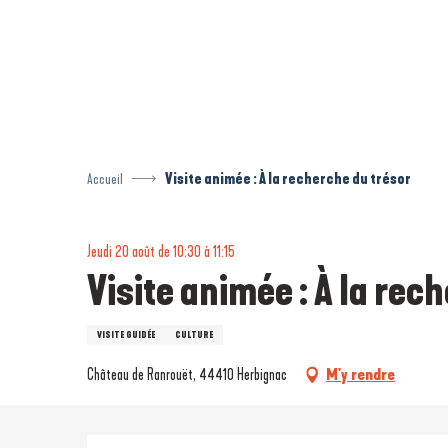
Aller
au
contenu
principal
Accueil
Visite animée : À la recherche du trésor
Jeudi 20 août de 10:30 à 11:15
Visite animée : À la rec
VISITE GUIDÉE
CULTURE
Château de Ranrouët, 44410 Herbignac
M'y rendre