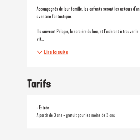
Description
Accompagnés de leur famille, les enfants seront les acteurs d’un
aventure fantastique.
 Ils suivront Pélagie, la sorcière du lieu, et l’aideront à trouver le trésor du château. Mais attention ! Ce trésor est gardé par le dragon qui 
vit...
Lire la suite
Tarifs
Tarifs 2026
- Entrée
A partir de 3 ans - gratuit pour les moins de 3 ans