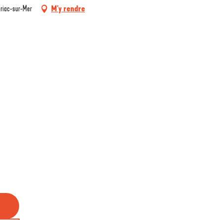
iriac-sur-Mer
M'y rendre