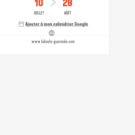
10
28
JUILLET
AOÛT
Ajouter à mon calendrier Google
www.labaule-guerande.com