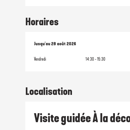
Horaires
Du
Jusqu'au
10 juillet 2026
28 août 2026
au
28 août 2026
Vendredi
14:30 - 15:30
Localisation
Visite guidée À la dé