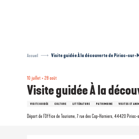
Aller
au
contenu
principal
Accueil
Visite guidée À la découverte de Piriac-sur-
10 juillet > 28 août
Visite guidée À la déco
VISITE GUIDÉE
CULTURE
LITTÉRATURE
PATRIMOINE
VISITES ET ANI
Départ de l'Office de Tourisme, 7 rue des Cap-Horniers, 44420 Piriac-