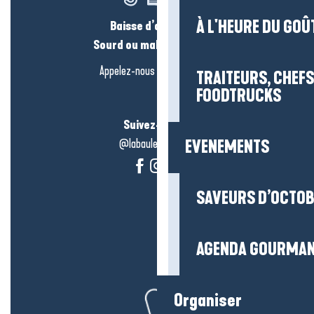
À L'HEURE DU GOÛ
Baisse d’audition ?
Sourd ou malentendant ?
Appelez-nous en
cliquant-ici
TRAITEURS, CHEFS
FOODTRUCKS
Suivez-nous !
@labauleguérande
EVENEMENTS
SAVEURS D’OCTO
AGENDA GOURMA
Organiser