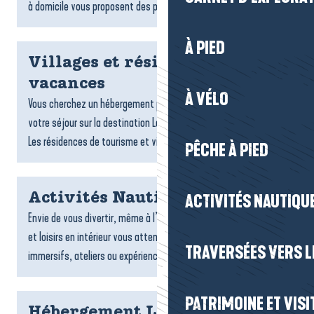
à domicile vous proposent des plats gourmands,...
À PIED
Villages et résidences
vacances
À VÉLO
Vous cherchez un hébergement pratique et confortable pour
votre séjour sur la destination La Baule-Presqu’île de Guérande ?
Les résidences de tourisme et villages vacances sont...
PÊCHE À PIED
Activités Nautiques
ACTIVITÉS NAUTIQUE
Envie de vous divertir, même à l’abri ? De nombreuses activités
et loisirs en intérieur vous attendent : jeux, sports, espaces
TRAVERSÉES VERS LE
immersifs, ateliers ou expériences ludiques....
PATRIMOINE ET VISI
Hébergement La Turballe