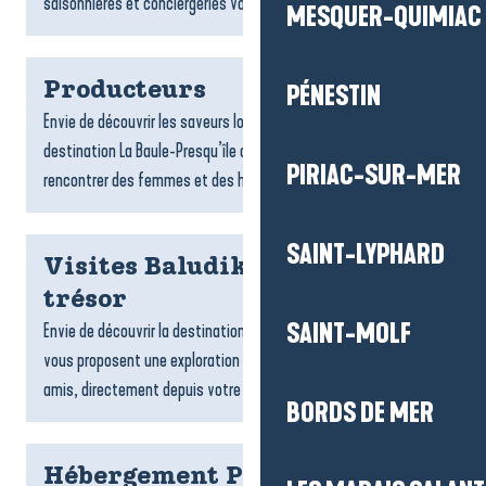
saisonnières et conciergeries vous accompagnent dans...
MESQUER-QUIMIAC
Producteurs
PÉNESTIN
Envie de découvrir les saveurs locales ? Les producteurs de la
destination La Baule-Presqu’île de Guérande vous invitent à
PIRIAC-SUR-MER
rencontrer des femmes et des hommes passionnés,...
SAINT-LYPHARD
Visites Baludik et chasses au
trésor
SAINT-MOLF
Envie de découvrir la destination ? Les jeux de piste Baludik
vous proposent une exploration ludique, en famille ou entre
amis, directement depuis votre téléphone. Suivez des...
BORDS DE MER
Hébergement Pénestin