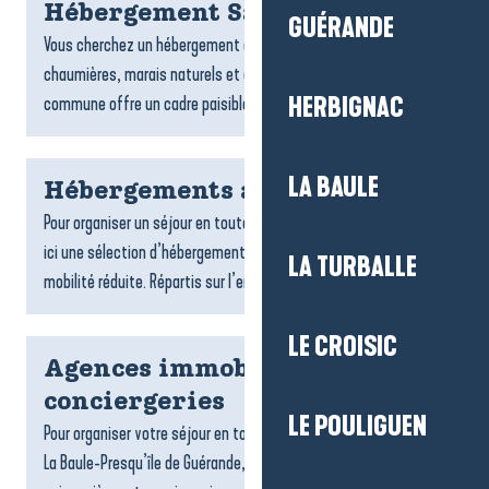
Hébergement Saint-Lyphard
GUÉRANDE
Vous cherchez un hébergement à Saint-Lyphard ? Entre
chaumières, marais naturels et ambiance briéronne, la
commune offre un cadre paisible pour un séjour ressourçant....
HERBIGNAC
LA BAULE
Hébergements accessibles
Pour organiser un séjour en toute tranquillité, on vous propose
ici une sélection d’hébergements accessibles aux personnes à
LA TURBALLE
mobilité réduite. Répartis sur l’ensemble du...
LE CROISIC
Agences immobilières et
conciergeries
LE POULIGUEN
Pour organiser votre séjour en toute sérénité sur la destination
La Baule-Presqu’île de Guérande, les agences de locations