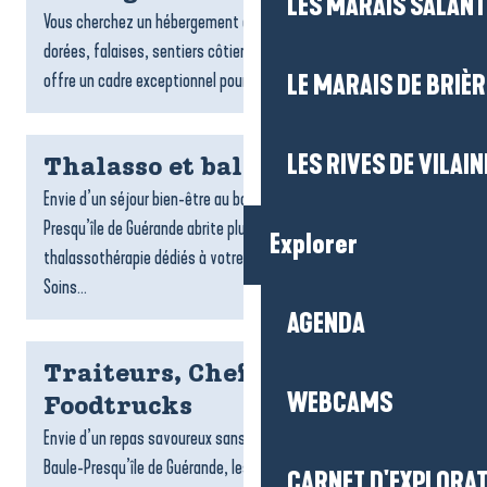
LES MARAIS SALAN
Vous cherchez un hébergement à Pénestin ? Entre plages
dorées, falaises, sentiers côtiers et estuaire, la commune
offre un cadre exceptionnel pour un séjour tourné vers la...
LE MARAIS DE BRIÈR
LES RIVES DE VILAIN
Thalasso et balnéo
Envie d’un séjour bien-être au bord de l’océan ? La Baule-
Presqu’île de Guérande abrite plusieurs centres de
Explorer
thalassothérapie dédiés à votre détente et à votre vitalité.
Soins...
AGENDA
Traiteurs, Chefs à domicile et
WEBCAMS
Foodtrucks
Envie d’un repas savoureux sans cuisiner ? Sur la destination La
Baule-Presqu’île de Guérande, les traiteurs, foodtrucks et chefs
CARNET D'EXPLORA