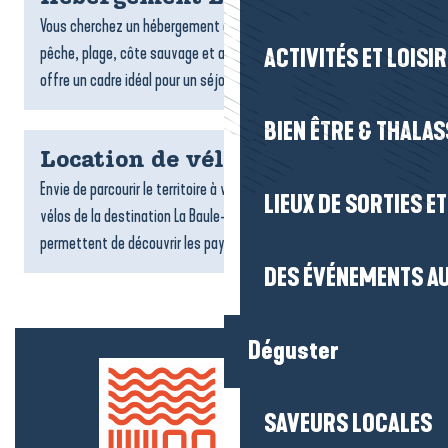
Vous cherchez un hébergement à La Turballe ? Entre port de
pêche, plage, côte sauvage et ambiance maritime, la commune
ACTIVITÉS ET LOISI
offre un cadre idéal pour un séjour authentique face à...
BIEN ÊTRE & THALA
Location de vélos
Envie de parcourir le territoire à votre rythme ? Les loueurs de
LIEUX DE SORTIES E
vélos de la destination La Baule-Presqu’île de Guérande vous
permettent de découvrir les paysages, les villages...
DES ÉVÉNEMENTS AU
Déguster
SAVEURS LOCALES