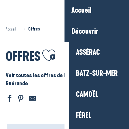
Aller
Accueil
au
contenu
principal
Accueil
Offres
Découvrir
Ajouter aux favoris
ASSÉRAC
OFFRES
BATZ-SUR-MER
Voir toutes les offres de La Baule – Presqu’ile de
Guérande
CAMOËL
FÉREL