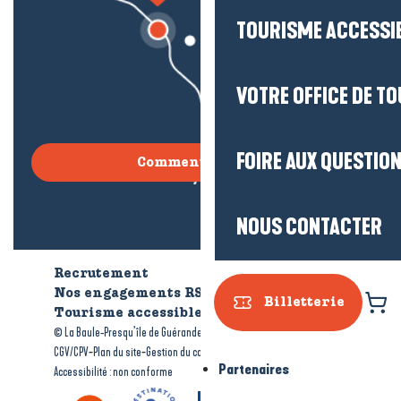
TOURISME ACCESSI
VOTRE OFFICE DE T
FOIRE AUX QUESTIO
Comment venir ?
NOUS CONTACTER
Recrutement
Qui sommes-nous ?
Nos engagements RSE
Billetterie
Tourisme accessible
Brochures
-
-
© La Baule-Presqu’île de Guérande tourisme
Mentions légales
-
-
-
CGV/CPV
Plan du site
Gestion du consentement
Partenaires
Accessibilité : non conforme