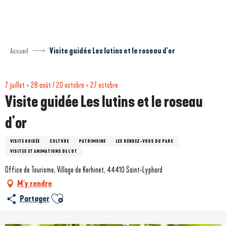
Aller
au
contenu
principal
Accueil
Visite guidée Les lutins et le roseau d'or
7 juillet > 28 août / 20 octobre > 27 octobre
Visite guidée Les lutins et le roseau
d'or
VISITE GUIDÉE
CULTURE
PATRIMOINE
LES RENDEZ-VOUS DU PARC
VISITES ET ANIMATIONS DE L'OT
Office de Tourisme, Village de Kerhinet, 44410 Saint-Lyphard
M'y rendre
Ajouter aux favoris
Partager