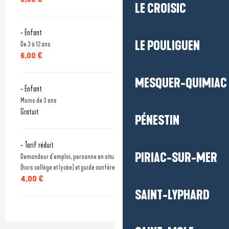
LE CROISIC
- Enfant
LE POULIGUEN
De 3 à 12 ans
6,00 €
MESQUER-QUIMIAC
- Enfant
Moins de 3 ans
Gratuit
PÉNESTIN
- Tarif réduit
PIRIAC-SUR-MER
Demandeur d'emploi, personne en situation de handicap, étudiants -25 ans
(hors collège et lycée) et guide conférencier sur présentation d'un justificatif.
4,00 €
SAINT-LYPHARD