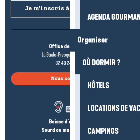
Je m’inscris à la newsletter
AGENDA GOURMA
Organiser
Office de tourisme
La Baule-Presqu’île de Guérande
OÙ DORMIR ?
02 40 24 34 44
Nous contacter
HÔTELS
LOCATIONS DE VA
Baisse d’audition ?
Sourd ou malentendant ?
CAMPINGS