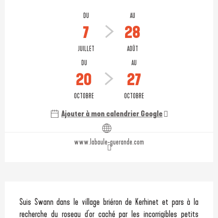
Ouverture et coordonnées
DU
AU
7
28
JUILLET
AOÛT
DU
AU
20
27
OCTOBRE
OCTOBRE
Ajouter à mon calendrier Google
www.labaule-guerande.com
Description
Suis Swann dans le village briéron de Kerhinet et pars à la 
recherche du roseau d'or caché par les incorrigibles petits 