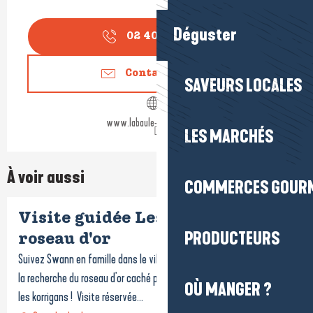
Déguster
02 40 24 34
▒▒
Contactez-nous
SAVEURS LOCALES
www.labaule-guerande.com
LES MARCHÉS
À voir aussi
COMMERCES GOUR
Visite guidée Les lutins et le
PRODUCTEURS
roseau d'or
Suivez Swann en famille dans le village briéron de Kerhinet et pars à
la recherche du roseau d'or caché par les incorrigibles petits lutins,
OÙ MANGER ?
les korrigans ! Visite réservée...