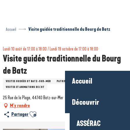
Aller
au
contenu
principal
Accueil
Visite guidée traditionnelle du Bourg de Batz
Lundi 10 août de 17:00 à 18:00 / Lundi 19 octobre de 17:00 à 18:00
Visite guidée traditionnelle du Bourg
de Batz
Accueil
VISITES GUIDÉES OT BATZ-SUR-MER
PATRIMOINE
HALLOWEEN
VISITES ET ANIMATIONS DE L'OT
25 Rue de la Plage, 44740 Batz-sur-Mer
Découvrir
M'y rendre
Ajouter aux favoris
Partager
ASSÉRAC