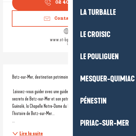
02 40 23 92
▒▒
LA TURBALLE
Contactez-nous
LE CROISIC
www.ot-batzsurmer.fr
LE POULIGUEN
Description
Batz-sur-Mer, destination patrimoine et Petite Cité de Caractère.
MESQUER-QUIMIAC
 Laissez-vous guider avec une guide conférencière pour découvrir les 
secrets de Batz-sur-Mer et son patrimoine : l'église et la Tour Saint-
PÉNESTIN
Guénolé, la Chapelle Notre-Dame du Mûrier, les venelles du bourg, 
l'histoire de Batz-sur-Mer...
...
PIRIAC-SUR-MER
Lire la suite