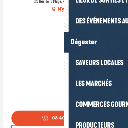
LIEUX DE SORTIES E
25 Rue de la Plage, 44740 Batz-sur-Mer
M'y rendre
DES ÉVÉNEMENTS AU
Déguster
SAVEURS LOCALES
LES MARCHÉS
COMMERCES GOUR
02 40 23 92
▒▒
PRODUCTEURS