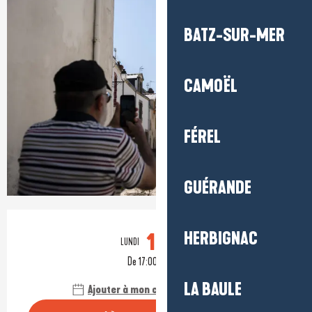
+1 photo
BATZ-SUR-MER
CAMOËL
FÉREL
GUÉRANDE
Ouverture et coordonnées
19
HERBIGNAC
LUNDI
OCTOBRE
De 17:00 à 18:00
LA BAULE
Ajouter à mon calendrier Google