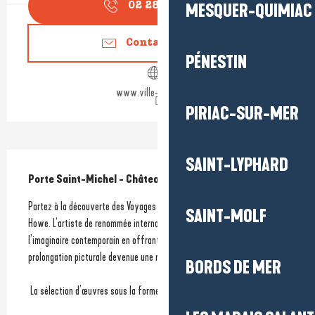
MESQUER-QUIMIAC
02 28 55 05
▒▒
Contactez-nous
PÉNESTIN
www.ville-guerande.fr
PIRIAC-SUR-MER
Description
SAINT-LYPHARD
Porte Saint-Michel - Château-Musée de Guérande
Partez à la découverte des Voyages fantastiques à travers l’art de John 
SAINT-MOLF
Howe. L’artiste de renommée internationale a profondément marqué 
l’imaginaire contemporain en offrant aux romans de J.R.R. Tolkien une 
prolongation picturale devenue une référence majeure.
BORDS DE MER
 La sélection d’œuvres sous la forme...