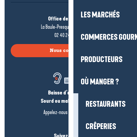
LES MARCHÉS
Office de tourisme
La Baule-Presqu’île de Guérande
02 40 24 34 44
COMMERCES GOUR
Nous contacter
PRODUCTEURS
OÙ MANGER ?
Baisse d’audition ?
Sourd ou malentendant ?
RESTAURANTS
Appelez-nous en
cliquant-ici
CRÊPERIES
Suivez-nous !