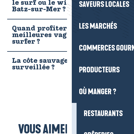
le surf ou le wing foil à
SAVEURS LOCALES
Batz-sur-Mer ?
LES MARCHÉS
Quand profiter des
meilleures vagues pour
surfer ?
COMMERCES GOUR
La côte sauvage est-elle
surveillée ?
PRODUCTEURS
OÙ MANGER ?
RESTAURANTS
VOUS AIMEREZ AUSSI...