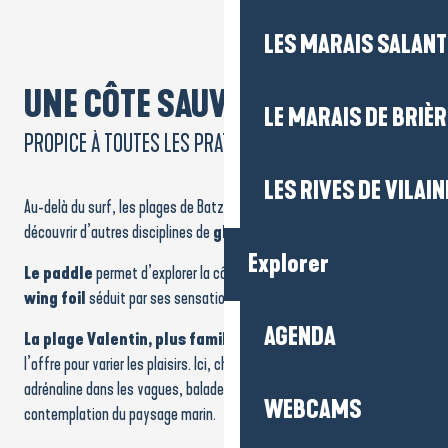
LES MARAIS SALAN
UNE CÔTE SAUVAGE
LE MARAIS DE BRIÈR
PROPICE À TOUTES LES PRATIQUES
LES RIVES DE VILAIN
Au-delà du surf, les plages de Batz-sur-Mer sont idéales pour
découvrir d’autres disciplines de
gliss
e.
Explorer
Le paddle
permet d’explorer la côte en douceur, tandis que
le
wing foil
séduit par ses sensations nouvelles entre ciel et mer.
AGENDA
La plage Valentin, plus familiale
, complète parfaitement
l’offre pour varier les plaisirs. Ici, chacun trouve son rythme :
adrénaline dans les vagues, balade tranquille sur l’eau ou simple
WEBCAMS
contemplation du paysage marin.