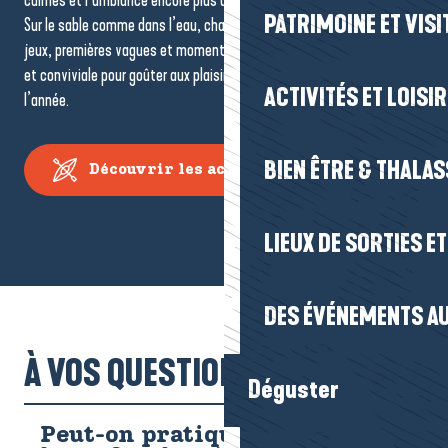
PATRIMOINE ET VISI
Sur le sable comme dans l’eau, chacun avance à son rythme, entre
jeux, premières vagues et moments partagés. Une approche simple
et conviviale pour goûter aux plaisirs de l’océan tout au long de
ACTIVITÉS ET LOISI
l’année.
BIEN ÊTRE & THALA
Découvrir les activités nautiques
LIEUX DE SORTIES E
DES ÉVÉNEMENTS AU
À VOS QUESTIONS !
Déguster
Peut-on pratiquer le paddle,