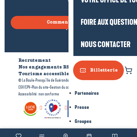
VOTRE OFFICE DE T
FOIRE AUX QUESTIO
Comment venir ?
NOUS CONTACTER
Recrutement
Qui sommes-nous ?
Nos engagements RSE
Billetterie
Tourisme accessible
Brochures
-
-
© La Baule-Presqu’île de Guérande tourisme
Mentions légales
-
-
-
CGV/CPV
Plan du site
Gestion du consentement
Partenaires
Accessibilité : non conforme
Presse
Groupes