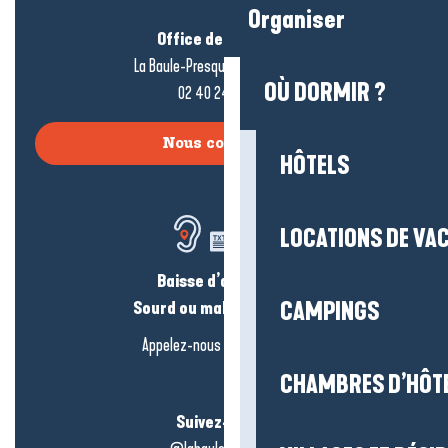
Organiser
Office de tourisme
La Baule-Presqu’île de Guérande
OÙ DORMIR ?
02 40 24 34 44
Nous contacter
HÔTELS
LOCATIONS DE VA
Baisse d’audition ?
Sourd ou malentendant ?
CAMPINGS
Appelez-nous en
cliquant-ici
CHAMBRES D’HÔT
Suivez-nous !