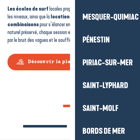
Les écoles de surf
locales proposent des cours adaptés à tous
MESQUER-QUIMIAC
les niveaux, ainsi que la
location de planches et de
combinaisons
pour s’élancer en toute liberté. Dans ce décor
naturel préservé, chaque session est une expérience intense, bercée
PÉNESTIN
par le bruit des vagues et le souffle de l’océan.
PIRIAC-SUR-MER
Découvrir la plage de la Govelle
SAINT-LYPHARD
SAINT-MOLF
BORDS DE MER