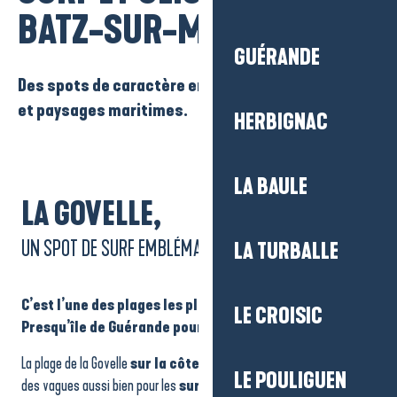
BATZ-SUR-MER
GUÉRANDE
Des spots de caractère entre vagues, adrénaline
et paysages maritimes.
HERBIGNAC
LA BAULE
LA GOVELLE,
UN SPOT DE SURF EMBLÉMATIQUE
LA TURBALLE
C’est l’une des plages les plus réputées de la
LE CROISIC
Presqu’île de Guérande pour la glisse.
La plage de la Govelle
sur la côte sauvage
à Batz-sur-Mer, offre
LE POULIGUEN
des vagues aussi bien pour les
surfeurs
débutants que confirmés.