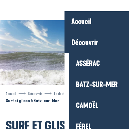
Aller
au
contenu
Accueil
principal
Découvrir
ASSÉRAC
BATZ-SUR-MER
Accueil
Découvrir
La destination
Batz-sur-Mer
Surf et glisse à Batz-sur-Mer
CAMOËL
SURF ET GLISSE À
FÉREL
Ajouter aux