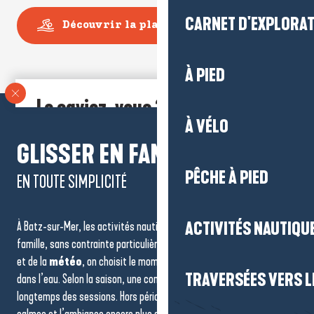
CARNET D'EXPLORA
Découvrir la plage Valentin
À PIED
Le saviez-vous ?
À VÉLO
La plage de La Govelle est l’un des rares spots
praticables
GLISSER EN FAMILLE,
toute l’année
. Exposé aux
houles atlantiques
, le site fait
l’objet d’un
espace de pratique dédié
afin de partager la plage
PÊCHE À PIED
en toute sécurité.
EN TOUTE SIMPLICITÉ
À Batz-sur-Mer, les activités nautiques se découvrent facilement en
ACTIVITÉS NAUTIQUE
famille, sans contrainte particulière. En tenant compte des
marées
et de la
météo
, on choisit le moment le plus agréable pour entrer
TRAVERSÉES VERS LE
dans l’eau. Selon la saison, une combinaison permet de profiter plus
longtemps des sessions. Hors période estivale, les plages sont plus
calmes et l’ambiance encore plus détendue.