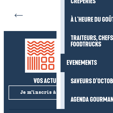
CRÊPERIES
Batz-sur-Mer
À L'HEURE DU GOÛ
TRAITEURS, CHEFS
FOODTRUCKS
EVENEMENTS
VOS ACTUS SALÉES !
SAVEURS D’OCTO
Je m’inscris à la newsletter
AGENDA GOURMA