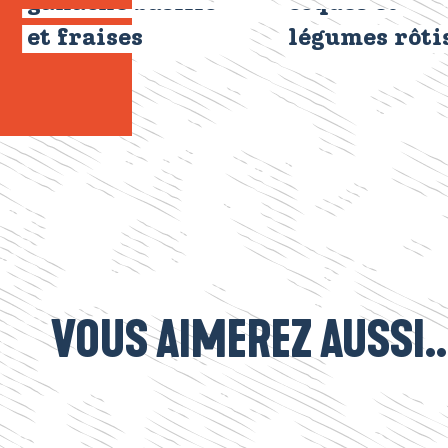
ganache basilic
coques et
et fraises
légumes rôti
VOUS AIMEREZ AUSSI..
ra et Vincent, Les Vergers du Littor