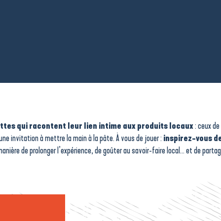
ttes qui racontent leur lien intime aux produits locaux
: ceux de 
une invitation à mettre la main à la pâte. À vous de jouer :
inspirez-vous de
nière de prolonger l’expérience, de goûter au savoir-faire local… et de partager
Sablé breton
Filet migno
romarin,
aux algues,