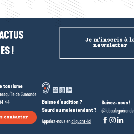
 ACTUS
Je m’inscris à l
newsletter
ES !
de tourisme
resqu’île de Guérande
Baisse d’audition ?
34 44
Suivez-nous !
Sourd ou malentendant ?
@labauleguérande
s contacter
Appelez-nous en
cliquant-ici