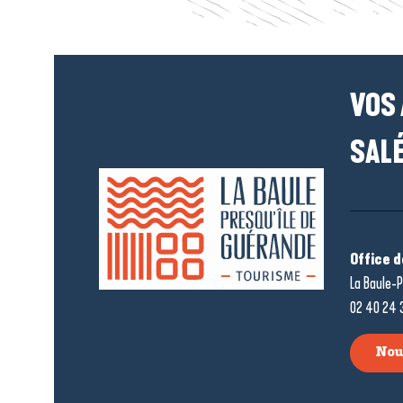
VOS
SALÉ
Office 
La Baule-P
02 40 24 
Nou