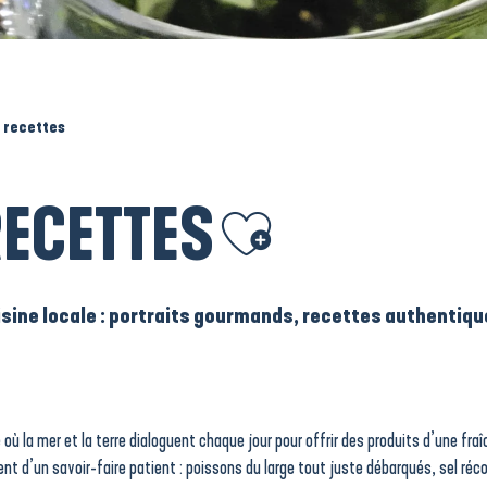
t recettes
RECETTES
Ajouter aux favoris
isine locale : portraits gourmands, recettes authentiques
e où la mer et la terre dialoguent chaque jour pour offrir des produits d’une fraî
sent d’un savoir-faire patient : poissons du large tout juste débarqués, sel ré