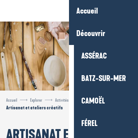
Aller
Accueil
au
contenu
principal
Découvrir
ASSÉRAC
BATZ-SUR-MER
CAMOËL
Accueil
Explorer
Activités et loisirs
Artisanat et ateliers créatifs
FÉREL
ARTISANAT ET ATELIERS