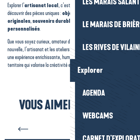
LES MARAIS SALAN
Explorer l’
artisanat local
, c’est aussi soutenir les
créateurs
et
découvrir des pièces uniques :
objets décoratifs
,
œuvres
originales
,
souvenirs durables
ou
cadeaux
LE MARAIS DE BRIÈR
personnalisés
.
Que vous soyez curieux, amateur d’art ou en quête d’une activité
LES RIVES DE VILAIN
nouvelle, l’artisanat et les ateliers créatifs de la Presqu’île offrent
une expérience enrichissante, humaine et inspirante, au cœur d’un
territoire qui valorise la créativité et le savoir-faire.
Explorer
AGENDA
VOUS AIMEREZ AUSSI...
WEBCAMS
Toutes les plages
CARNET D'EXPLORA