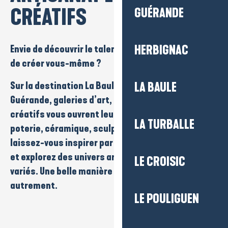
CRÉATIFS
GUÉRANDE
Envie de découvrir le talent des artisans locaux ou
HERBIGNAC
de créer vous-même ?
Sur la destination
La Baule-Presqu’île de
LA BAULE
Guérande
, galeries d’art, ateliers et espaces
créatifs vous ouvrent leurs portes.
Peinture
,
LA TURBALLE
poterie
,
céramique
,
sculpture
,
mosaïque
,
vitrail
…
laissez-vous inspirer par des savoir-faire uniques
et explorez des univers
artistiques
riches et
LE CROISIC
variés. Une belle manière de vivre le territoire
autrement.
LE POULIGUEN