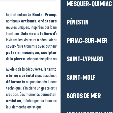
MESQUER-QUIMIAC
La Chaumière des Saveurs et de l'Artisanat
Atelier Émergence
La destination
La Baule-Presqu’île de Guérande
abrite de
Atelier Morta Bijoux
Retour de plage
nombreux
artisans
,
créateurs
et
artistes
qui façonnent des
PÉNESTIN
Savonnerie Luzàlie
œuvres uniques, inspirées par la mer, la nature et les paysages du
Meirea Guerande
territoire.
Galeries
,
ateliers d’art
et
espaces créatifs
Atelier Leny Soleil - création en bois
invitent les visiteurs à découvrir des métiers passionnants et des
PIRIAC-SUR-MER
Atelier Galerie Sophia Rancatore
savoir-faire transmis avec authenticité.
Peinture
,
céramique
,
Forge Erable
poterie
,
mosaïque
,
sculpture
,
vitrail
,
travail du bois
ou
Atelier JHP - Couteaux Morta
SAINT-LYPHARD
de la
pierre
: chaque discipline révèle un univers différent.
VLVJEWELLERY
Atelier Clémentine Ceramic
Au-delà de la découverte, le territoire propose également des
ateliers créatifs
accessibles à tous :
enfants
,
adultes
,
SAINT-MOLF
débutants
ou passionnés. L’occasion parfaite pour apprendre une
technique, s’initier à un geste artisanal ou repartir avec sa propre
création. Ces moments permettent aussi de rencontrer les
BORDS DE MER
artistes
, d’échanger sur leurs inspirations et de s’immerger dans
leur démarche artistique.