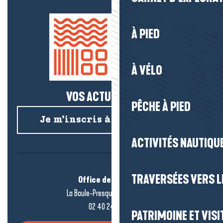
À PIED
À VÉLO
VOS ACTUS SALÉES !
PÊCHE À PIED
Je m’inscris à la newsletter
ACTIVITÉS NAUTIQUE
TRAVERSÉES VERS LE
Office de tourisme
La Baule-Presqu’île de Guérande
02 40 24 34 44
PATRIMOINE ET VISI