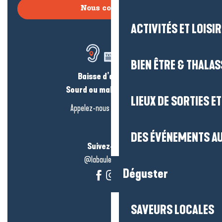
Nous contacter
ACTIVITÉS ET LOISI
BIEN ÊTRE & THALA
Baisse d’audition ?
Sourd ou malentendant ?
LIEUX DE SORTIES E
Appelez-nous en
cliquant-ici
DES ÉVÉNEMENTS AU
Suivez-nous !
@labauleguérande
Déguster
SAVEURS LOCALES