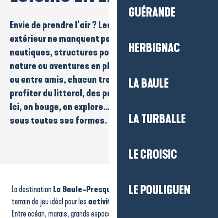
GUÉRANDE
Envie de prendre l’air ? Les
activités et loisirs
en
extérieur
ne manquent pas :
balades
,
vélo
,
sports
HERBIGNAC
nautiques
,
structures pour enfants
,
expériences
nature
ou aventures en plein air. En
famille
,
en duo
ou
entre amis
, chacun trouve une activité pour
LA BAULE
profiter du littoral, des paysages et du grand air.
Ici, on bouge, on explore… et on savoure la nature
LA TURBALLE
sous toutes ses formes.
LE CROISIC
Découverte de la Brière avec Anthony Mahé
Le Prad'Héol - Location de vélos
LE POULIGUEN
La destination
La Baule-Presqu’île de Guérande
est un
Club de Tennis de Mesquer
Centre équestre Pelamer Equitation
terrain de jeu idéal pour les
activités et loisirs
en
plein air
.
Compagnie Vendéenne
Entre océan, marais, grands espaces, chemins naturels et