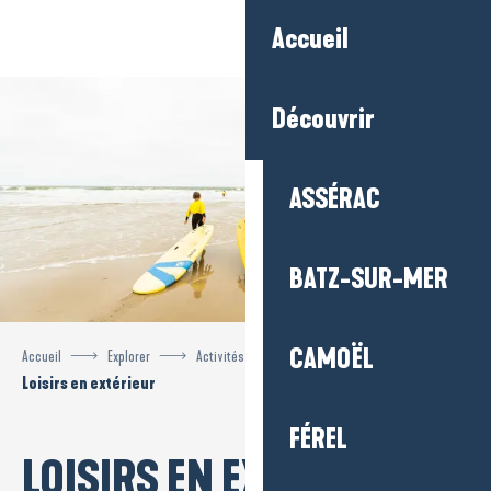
Aller
Accueil
au
contenu
principal
Découvrir
ASSÉRAC
BATZ-SUR-MER
CAMOËL
Accueil
Explorer
Activités et loisirs
Loisirs en extérieur
FÉREL
LOISIRS EN EXTÉRIEUR