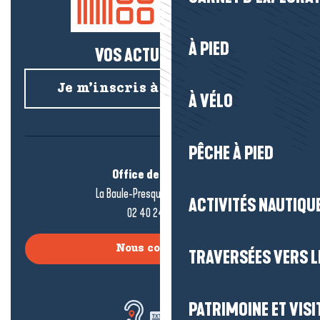
À PIED
VOS ACTUS SALÉES !
Je m’inscris à la newsletter
À VÉLO
PÊCHE À PIED
Office de tourisme
La Baule-Presqu’île de Guérande
ACTIVITÉS NAUTIQUE
02 40 24 34 44
Nous contacter
TRAVERSÉES VERS LE
PATRIMOINE ET VISI