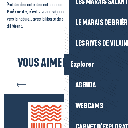
LES MARAIS SALAN
Profiter des activités extérieures à
La Baule-Presqu’île de
Guérande
, c’est vivre un séjour dynamique, ressourçant et tourné
vers la nature… avec la liberté de choisir chaque jour un décor
LE MARAIS DE BRIÈR
différent.
LES RIVES DE VILAIN
VOUS AIMEREZ AUSSI...
Explorer
Visites Baludik et chasses au
trésor
AGENDA
WEBCAMS
CARNET D'EXPLORA