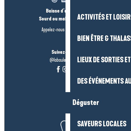
Baisse d’audition ?
ACTIVITÉS ET LOISI
Sourd ou malentendant ?
Appelez-nous en
cliquant-ici
BIEN ÊTRE & THALA
Suivez-nous !
LIEUX DE SORTIES E
@labauleguérande
DES ÉVÉNEMENTS AU
Déguster
SAVEURS LOCALES