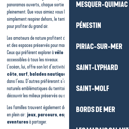
Aqua Jet Pornichet
MESQUER-QUIMIAC
panoramas ouverts, chaque sortie devient une expérience à vivre
Izenah Croisières
pleinement. Que vous aimiez vous balader, vous dépasser ou
Parcofolies - Jeux & nature en famille
simplement respirer dehors, le territoire offre une multitude d’idées
Jet Locations
PÉNESTIN
pour profiter du grand air.
Aquabaule - Côté Zen
La Vallée des Korrigans
Les amateurs de nature profitent des sentiers, des chemins côtiers
La Faune Briéronne
et des espaces préservés pour marcher, courir ou partir en randonnée.
PIRIAC-SUR-MER
Ceux qui préfèrent explorer à
vélo
trouvent des itinéraires variés,
accessibles à tous les niveaux.
SAINT-LYPHARD
L’océan, lui, offre son lot d’activités :
paddle
,
voile
,
longe-
côte
,
surf
,
balades nautiques
ou simples moments les pieds
dans l’eau. D’autres préféreront s’aventurer dans les paysages
SAINT-MOLF
naturels emblématiques du territoire pour observer la faune,
découvrir les milieux préservés ou s’offrir une sortie au calme.
Les familles trouvent également de nombreuses activités ludiques
BORDS DE MER
en plein air :
jeux
,
parcours
,
espaces dédiés
ou
petites
aventures
à partager.