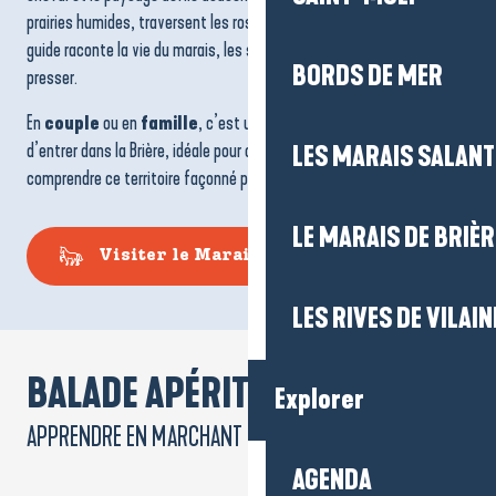
prairies humides, traversent les roseaux, contournent les canaux. Le
guide raconte la vie du marais, les saisons, les usages, sans jamais
BORDS DE MER
presser.
En
couple
ou en
famille
, c’est une façon simple et apaisante
d’entrer dans la Brière, idéale pour observer, écouter et commencer à
LES MARAIS SALAN
comprendre ce territoire façonné par l’eau et le temps.
LE MARAIS DE BRIÈR
Visiter le Marais de Grande Brière
LES RIVES DE VILAIN
BALADE APÉRITIVE :
Explorer
APPRENDRE EN MARCHANT
AGENDA