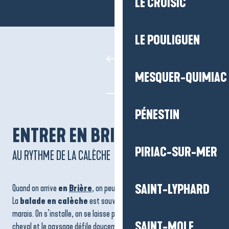
LE CROISIC
LE POULIGUEN
MESQUER-QUIMIAC
PÉNESTIN
ENTRER EN BRIÈRE
PIRIAC-SUR-MER
AU RYTHME DE LA CALÈCHE
SAINT-LYPHARD
Quand on arrive
en
Brière
, on peut choisir de ralentir tout de suite.
La
balade en calèche
est souvent la première rencontre avec le
marais. On s’installe, on se laisse porter par le rythme tranquille du
SAINT-MOLF
cheval et le paysage défile doucement. Les chemins longent les