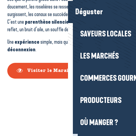
doucement, les roselières se resserrent puis s’ouvrent, les oiseaux
Déguster
surgissent, les canaux se succèdent comme des couloirs naturels.
C’est une
parenthèse silencieuse
où chaque détail compte : un
reflet, un bruit d’aile, un souffle de vent.
SAVEURS LOCALES
Une
expérience
simple, mais qui donne une vraie impression de
déconnexion
.
LES MARCHÉS
Visiter le Marais de Grande Brière
COMMERCES GOUR
PRODUCTEURS
OÙ MANGER ?