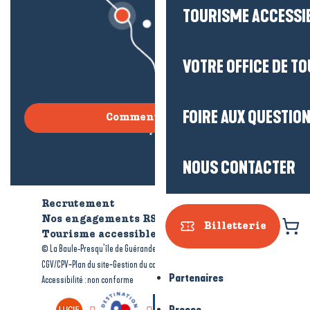
TOURISME ACCESSI
VOTRE OFFICE DE T
FOIRE AUX QUESTIO
Comment venir ?
NOUS CONTACTER
Recrutement
Qui sommes-nous ?
Nos engagements RSE
Billetterie
Tourisme accessible
Brochures
-
-
© La Baule-Presqu’île de Guérande tourisme
Mentions légales
-
-
-
CGV/CPV
Plan du site
Gestion du consentement
Partenaires
Accessibilité : non conforme
Presse