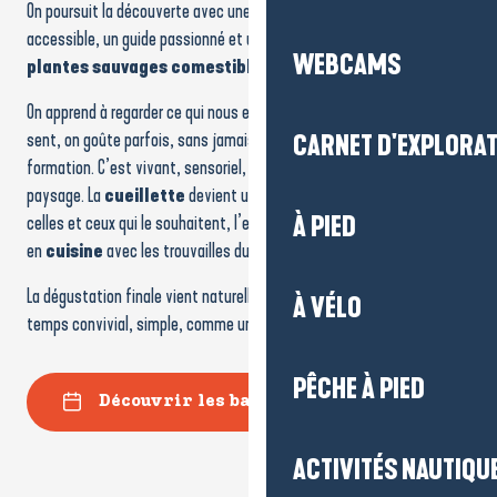
On poursuit la découverte avec une
balade apéritive
: une marche
accessible, un guide passionné et une plongée dans le monde des
WEBCAMS
plantes sauvages comestibles.
On apprend à regarder ce qui nous entoure autrement. On identifie, on
sent, on goûte parfois, sans jamais avoir l’impression d’être en
CARNET D'EXPLORA
formation. C’est vivant, sensoriel, et ça change le regard porté sur le
paysage. La
cueillette
devient un vrai moment de partage, et pour
celles et ceux qui le souhaitent, l’expérience peut même se prolonger
À PIED
en
cuisine
avec les trouvailles du jour.
La dégustation finale vient naturellement conclure la balade. Un
À VÉLO
temps convivial, simple, comme un apéritif entre amis finalement !
PÊCHE À PIED
Découvrir les balades gourmandes
ACTIVITÉS NAUTIQUE