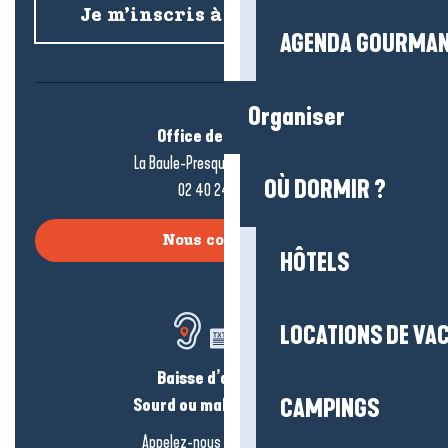
Je m’inscris à la newsletter
AGENDA GOURMA
Organiser
Office de tourisme
La Baule-Presqu’île de Guérande
OÙ DORMIR ?
02 40 24 34 44
Nous contacter
HÔTELS
LOCATIONS DE VA
Baisse d’audition ?
Sourd ou malentendant ?
CAMPINGS
Appelez-nous en
cliquant-ici