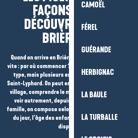
CAMOËL
FAÇONS DE
Ajouter aux
DÉCOUVRIR LA
FÉREL
BRIÈRE
GUÉRANDE
Quand on arrive en Brière, une question se pose
vite : par où commencer ? Ici, il n’y a pas une visite
HERBIGNAC
type, mais plusieurs expériences possibles à
Saint-Lyphard
. On peut entrer dans le décor par un
village, comprendre le
marais
en marchant ou le
LA BAULE
voir autrement, depuis l’eau. En couple ou en
famille, on compose selon ses envies, son humeur
LA TURBALLE
du jour, l’âge des enfants ou le temps dont on
dispose.