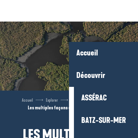
Aller
au
contenu
principal
Accueil
Découvrir
ASSÉRAC
Accueil
Explorer
Carnet d’explorations
Les multiples façons de découvrir la Brière
BATZ-SUR-MER
LES MULTIPLES