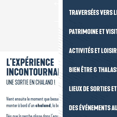
TRAVERSÉES VERS LE
PATRIMOINE ET VISI
ACTIVITÉS ET LOISI
L'EXPÉRIENCE
BIEN ÊTRE & THALA
INCONTOURNABLE
UNE SORTIE EN CHALAND !
LIEUX DE SORTIES E
Vient ensuite le moment que beaucoup attendent sans le dire :
monter à bord d’un
chaland
, la barque emblématique du marais.
DES ÉVÉNEMENTS AU
Dès que la perche glisse dans l’eau, tout se calme. On avance