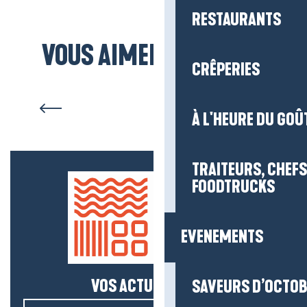
RESTAURANTS
VOUS AIMEREZ AUSSI...
CRÊPERIES
Top 3 des lieux pour observer
les oiseaux
À L'HEURE DU GOÛ
TRAITEURS, CHEFS
FOODTRUCKS
EVENEMENTS
VOS ACTUS SALÉES !
SAVEURS D’OCTO