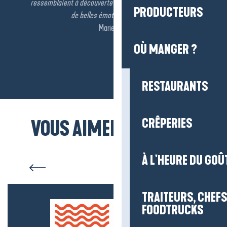
ressemblaient à découverte agréable sans effort et avec
PRODUCTEURS
de belles émotions . Bravo ! »
Marie-Line
OÙ MANGER ?
RESTAURANTS
CRÊPERIES
VOUS AIMEREZ AUSSI...
La Vélocéan
À L'HEURE DU GOÛ
TRAITEURS, CHEFS
FOODTRUCKS