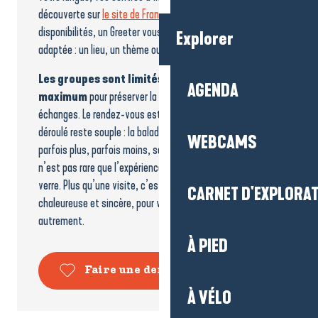
découverte sur
le site de France Greeters
. Selon les
disponibilités, un Greeter vous propose alors une rencontre
Explorer
adaptée : un lieu, un thème ou une balade improvisée.
Les groupes sont limités à six personnes
AGENDA
maximum
pour préserver la convivialité et la qualité des
échanges. Le rendez-vous est fixé à l’avance, mais le
déroulé reste souple : la balade dure environ deux heures,
WEBCAMS
parfois plus, parfois moins, selon le moment partagé. Et il
n’est pas rare que l’expérience se prolonge autour d’un
verre. Plus qu’une visite, c’est une rencontre humaine,
CARNET D'EXPLORA
chaleureuse et sincère, pour vivre la destination
autrement.
À PIED
Faire une demande de Greet
À VÉLO