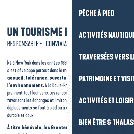
PÊCHE À PIED
UN TOURISME ENGAGÉ
ACTIVITÉS NAUTIQUE
RESPONSABLE ET CONVIVIAL
TRAVERSÉES VERS LE
Né à New York dans les années 1990, le mouvement des Greeters
s’est développé partout dans le monde autour de valeurs fortes :
accueil, tolérance, ouverture et respect de
PATRIMOINE ET VISI
l’environnement.
À La Baule-Presqu’île de Guérande, ces valeurs
prennent tout leur sens. Les rencontres se font en petits groupes,
ACTIVITÉS ET LOISI
favorisant les échanges et limitant l’impact sur les lieux visités. Les
déplacements se font à pied ou à vélo, dans une logique de tourisme
durable et doux.
BIEN ÊTRE & THALA
À titre bénévole, les Greeters donnent de leur temps