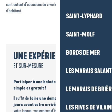
sont autant d’occasions de vivre le territoire de l’intérieur, à hauteur
d’habitant.
SAINT-LYPHARD
SAINT-MOLF
BORDS DE MER
UNE EXPÉRIENCE UNIQUE
ET SUR-MESURE
LES MARAIS SALAN
Participer à une balade avec un Greeter c’est
simple et gratuit !
LE MARAIS DE BRIÈR
Il suffit de
faire une demande au moins sept
jours avant votre arrivée
, en précisant vos dates,
LES RIVES DE VILAIN
votre langue, vos centres d’intérêt ou vos envies de