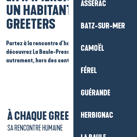
ASSÉRAC
Ajouter aux
UN HABITANT –
GREETERS
BATZ-SUR-MER
Partez à la rencontre d’habitants passionnés et
CAMOËL
découvrez La Baule-Presqu’île de Guérande
autrement, hors des sentiers battus.
FÉREL
GUÉRANDE
À CHAQUE GREET,
HERBIGNAC
SA RENCONTRE HUMAINE