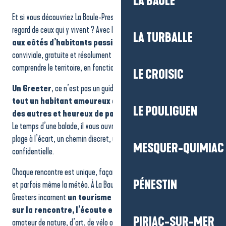
LA BAULE
Et si vous découvriez La Baule-Presqu’île de Guérande à travers le
regard de ceux qui y vivent ? Avec les Greeters,
partez en balade
LA TURBALLE
aux côtés d’habitants passionnés,
pour une expérience
conviviale, gratuite et résolument différente. Une autre façon de
comprendre le territoire, en fonction des centres d’intérêt de chacun.
LE CROISIC
Un Greeter
, ce n’est pas un guide professionnel.
C’est avant
tout un habitant amoureux de son territoire, curieux
LE POULIGUEN
des autres et heureux de partager ses coups de cœur
.
Le temps d’une balade, il vous ouvre les portes de son quotidien : une
plage à l’écart, un chemin discret, une anecdote locale, une adresse
MESQUER-QUIMIAC
confidentielle.
Chaque rencontre est unique, façonnée par les échanges, les envies
PÉNESTIN
et parfois même la météo. À La Baule-Presqu’île de Guérande, les
Greeters incarnent
un tourisme plus humain encore, basé
sur la rencontre, l’écoute et le partage.
Que vous soyez
PIRIAC-SUR-MER
amateur de nature, d’art, de vélo ou simplement curieux, ces balades