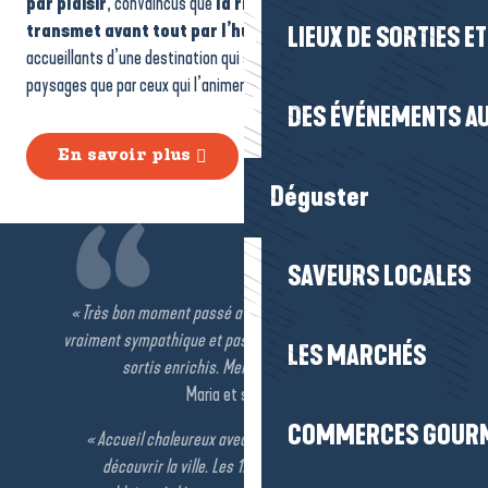
par plaisir
, convaincus que
la richesse d’un territoire se
transmet avant tout par l’humain.
Ils sont les visages
LIEUX DE SORTIES E
accueillants d’une destination qui se découvre autant par ses
paysages que par ceux qui l’animent au quotidien.
DES ÉVÉNEMENTS AU
En savoir plus
Déguster
SAVEURS LOCALES
« Très bon moment passé avec Stéphane, une personne
vraiment sympathique et passionnante. Nous en sommes
LES MARCHÉS
sortis enrichis. Merci beaucoup à lui. »
Maria et sa famille
COMMERCES GOUR
« Accueil chaleureux avec des moments forts pour
découvrir la ville. Les 17 km parcourus en vélo