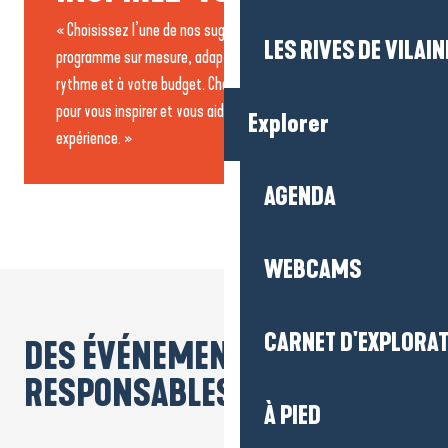
« Choisissez l’une de nos suggestions ou créez votre
LES RIVES DE VILAIN
programme sur mesure, adapté à vos besoins, à votre
rythme et à votre budget. Chaque proposition est pensée
pour vous inspirer et vous aider à imaginer votre
Explorer
expérience. »
L’incontournable entre
Brière et Guérande
AGENDA
1 JOUR
2
WEBCAMS
CARNET D'EXPLORA
DES ÉVÉNEMENT
RESPONSABLES
À PIED