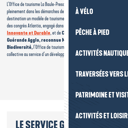
L’Office de tourisme La Baule-Presqu’île de Guérande s’inscrit
À VÉLO
pleinement dans les démarches de territoire visant à faire de la
destination un modèle de tourisme responsable. Aux côtés du Palais
des congrès Atlantia, engagé dans une stratégie de
Destination
PÊCHE À PIED
Innovante et Durable
, et de
CapAtlantique La Baule-
Guérande Agglo, reconnue Meilleure Agglo pour la
Biodiversité,
l’Office de tourisme participe à une dynamique
ACTIVITÉS NAUTIQUE
collective au service d’un développement équilibré du territoire.
TRAVERSÉES VERS LE
PATRIMOINE ET VISI
ACTIVITÉS ET LOISI
LE SERVICE GROUPES