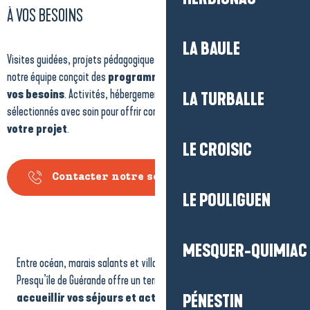
À VOS BESOINS
LA BAULE
Visites guidées, projets pédagogiques, séminaires ou journée d’incentive :
notre équipe conçoit des
programmes sur mesure
qui s’adaptent à
vos besoins
. Activités, hébergements et restauration sont
LA TURBALLE
sélectionnés avec soin pour offrir confort, authenticité et cohérence à
votre projet
.
LE CROISIC
Contacter notre service Groupes
LE POULIGUEN
MESQUER-QUIMIAC
Entre océan, marais salants et villages de caractère, La Baule –
Presqu’île de Guérande offre un terrain de jeu exceptionnel pour
accueillir vos séjours et activités de groupe
.
PÉNESTIN