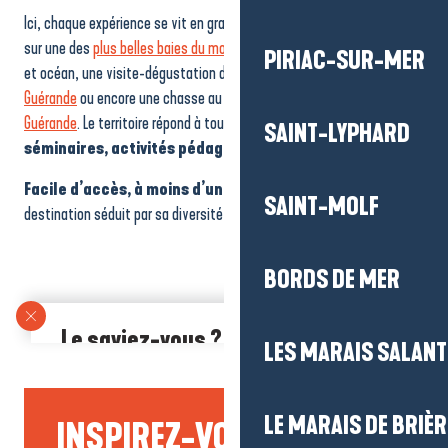
Ici, chaque expérience se vit en grand : imaginez une sortie en voile
sur une des
plus belles baies du monde
, une balade à vélo entre Brière
PIRIAC-SUR-MER
et océan, une visite-dégustation dans
les marais salants de
Guérande
ou encore une chasse au trésor dans la
cité médiévale de
Guérande
. Le territoire répond à toutes les envies :
team building,
SAINT-LYPHARD
séminaires, activités pédagogiques et de loisirs…
Facile d’accès, à moins d’une heure de Nantes,
la
SAINT-MOLF
destination séduit par sa diversité et son authenticité.
BORDS DE MER
Le saviez-vous ?
LES MARAIS SALAN
Nos offres Groupes s’adaptent aussi aux petits groupes
dès 10
personnes
!
LE MARAIS DE BRIÈR
INSPIREZ-VOUS...