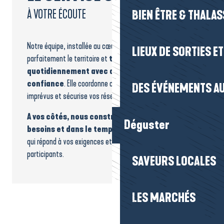
À VOTRE ÉCOUTE
BIEN ÊTRE & THALA
Notre équipe, installée au cœur de la destination, connaît
LIEUX DE SORTIES E
parfaitement le territoire et
travaille
quotidiennement avec des partenaires de
confiance
. Elle coordonne chaque étape, anticipe les
DES ÉVÉNEMENTS AU
imprévus et sécurise vos réservations.
A vos côtés, nous construisons selon vos
Déguster
besoins et dans le temps imparti le programme
qui répond à vos exigences et marquera l’esprit de vos
participants.
SAVEURS LOCALES
LES MARCHÉS