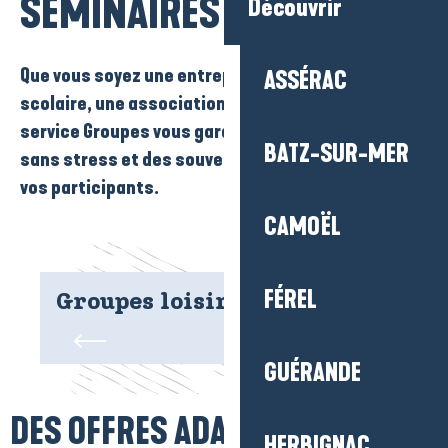
SÉMINAIRES
Découvrir
Que vous soyez une entreprise, un établissement
ASSÉRAC
scolaire, une association ou un autocariste, notre
service Groupes vous garantit une organisation
BATZ-SUR-MER
sans stress et des souvenirs mémorables pour
vos participants.
CAMOËL
FÉREL
Groupes loisirs
S
GUÉRANDE
DES OFFRES ADAPTÉES
HERBIGNAC