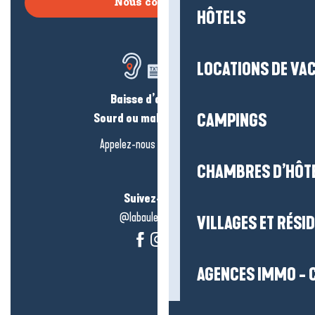
Nous contacter
HÔTELS
LOCATIONS DE VA
Baisse d’audition ?
Sourd ou malentendant ?
CAMPINGS
Appelez-nous en
cliquant-ici
CHAMBRES D’HÔT
Suivez-nous !
@labauleguérande
VILLAGES ET RÉS
AGENCES IMMO - 