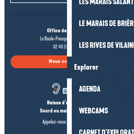
LES MARAIS SALAN
LE MARAIS DE BRIÈR
Office de tourisme
La Baule-Presqu’île de Guérande
LES RIVES DE VILAIN
02 40 24 34 44
Nous contacter
Explorer
AGENDA
Baisse d’audition ?
WEBCAMS
Sourd ou malentendant ?
Appelez-nous en
cliquant-ici
CARNET D'EXPLORA