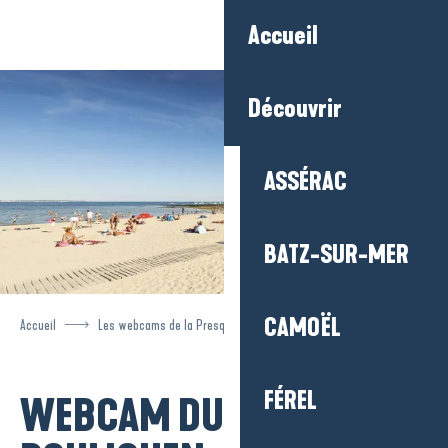
Aller
Accueil
au
contenu
principal
Découvrir
ASSÉRAC
BATZ-SUR-MER
CAMOËL
Accueil
Les webcams de la Presqu’île
Webcam du Pouliguen
FÉREL
WEBCAM DU
Ajouter aux