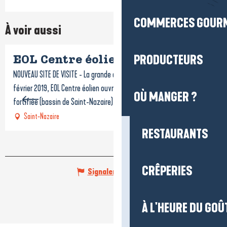
COMMERCES GOUR
À voir aussi
PRODUCTEURS
EOL Centre éolien
NOUVEAU SITE DE VISITE - La grande aventure de l'éolien en mer Le 9
février 2019, EOL Centre éolien ouvre ses portes dans l’Ecluse
OÙ MANGER ?
fortifiée (bassin de Saint-Nazaire), à...
Saint-Nazaire
RESTAURANTS
CRÊPERIES
Signaler une erreur
À L'HEURE DU GOÛ