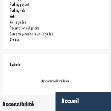
Parking payant
Parking vélo
Wifi
Visite guidée
Réservation obligatoire
Durée moyenne de la visite guidée
2 heures
Offres de prestations
Labels
Labels
Destination d'Excellence
Accueil
Accessibilité