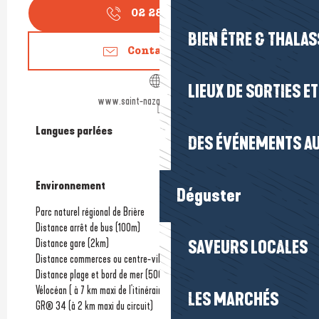
02 28 540 6
▒▒
BIEN ÊTRE & THALA
Contactez-nous
LIEUX DE SORTIES E
www.saint-nazaire-tourisme.com
Langues parlées
Langues parlées
DES ÉVÉNEMENTS AU
Environnement
Environnement
Déguster
Parc naturel régional de Brière
Distance arrêt de bus
(100m)
Distance gare
(2km)
SAVEURS LOCALES
Distance commerces ou centre-ville
(200m)
Distance plage et bord de mer
(500m)
Vélocéan ( à 7 km maxi de l'itinéraire)
LES MARCHÉS
GR® 34 (à 2 km maxi du circuit)