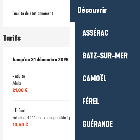
Découvrir
Facilité de stationnement
ASSÉRAC
Tarifs
BATZ-SUR-MER
Du
Jusqu'au
7 février 2026
31 décembre 2026
au
31 décembre 2026
- Adulte
CAMOËL
Adulte
21,00 €
FÉREL
- Enfant
Enfant de 4 à 17 ans - visite possible à partir de 7 ans uniquement
GUÉRANDE
10,50 €