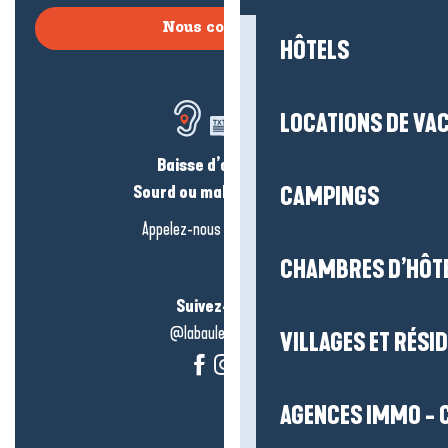
Nous contacter
HÔTELS
LOCATIONS DE VA
Baisse d’audition ?
Sourd ou malentendant ?
CAMPINGS
Appelez-nous en
cliquant-ici
CHAMBRES D’HÔT
Suivez-nous !
@labauleguérande
VILLAGES ET RÉS
AGENCES IMMO - 