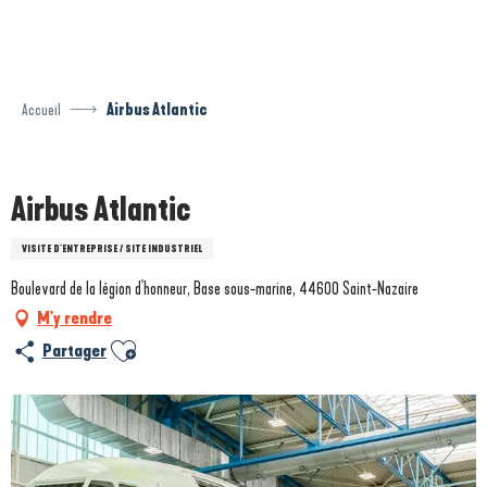
Aller
au
contenu
principal
Accueil
Airbus Atlantic
Prestataire engagé dans une démarche environnementale
Airbus Atlantic
VISITE D'ENTREPRISE / SITE INDUSTRIEL
Boulevard de la légion d'honneur, Base sous-marine, 44600 Saint-Nazaire
M'y rendre
Ajouter aux favoris
Partager