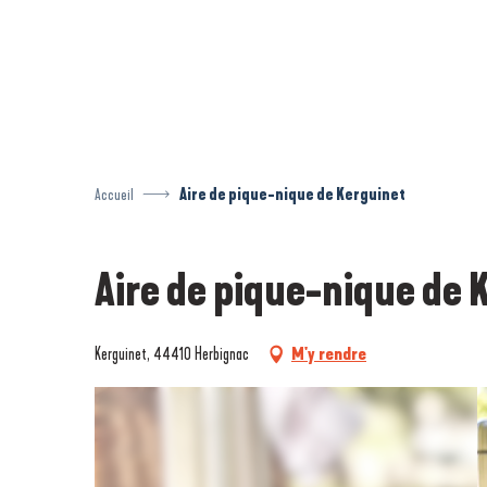
Aller
au
contenu
principal
Accueil
Aire de pique-nique de Kerguinet
Aire de pique-nique de 
Kerguinet, 44410 Herbignac
M'y rendre