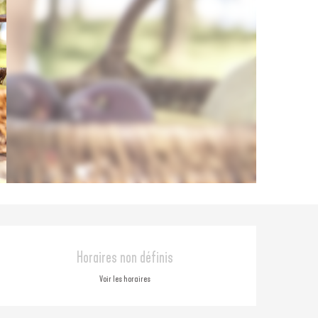
Ouverture et coordonné
Horaires non définis
Voir les horaires