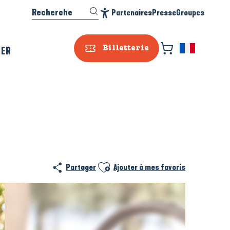
Recherche
Partenaires
Presse
Groupes
Accessibilité
SER
Billetterie
Ajouter aux favoris
Partager
Ajouter à mes favoris