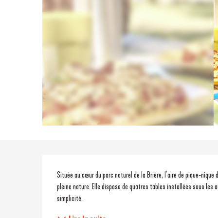
Description
Située au cœur du parc naturel de la Brière, l’aire de pique‑nique
pleine nature. Elle dispose de quatres tables installées sous les 
simplicité.