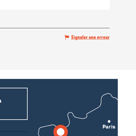
Signaler une erreur
a