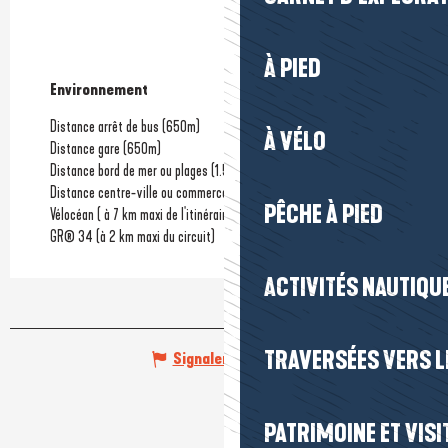
À PIED
Environnement
Environnement
Distance arrêt de bus
(650m)
À VÉLO
Distance gare
(650m)
Distance bord de mer ou plages
(1.5km)
Distance centre-ville ou commerces
(1km)
PÊCHE À PIED
Vélocéan ( à 7 km maxi de l'itinéraire)
GR® 34 (à 2 km maxi du circuit)
ACTIVITÉS NAUTIQUE
TRAVERSÉES VERS LE
Signaler une erreur
PATRIMOINE ET VISI