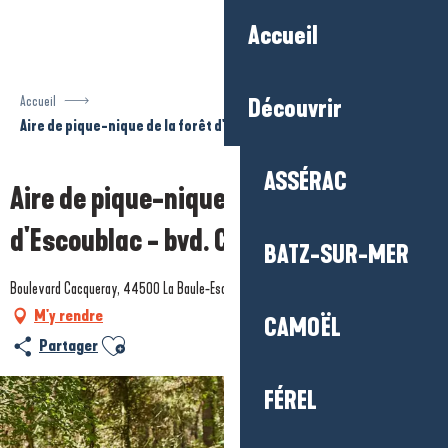
Aller
Accueil
au
contenu
principal
Accueil
Découvrir
Aire de pique-nique de la forêt d'Escoublac - bvd. Cacqueray
ASSÉRAC
Aire de pique-nique de la forêt
d'Escoublac - bvd. Cacqueray
BATZ-SUR-MER
Boulevard Cacqueray, 44500 La Baule-Escoublac
M'y rendre
CAMOËL
Ajouter aux favoris
Partager
FÉREL