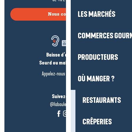
LES MARCHÉS
Nous contacter
COMMERCES GOUR
Baisse d’audition ?
PRODUCTEURS
Sourd ou malentendant ?
Appelez-nous en
cliquant-ici
OÙ MANGER ?
Suivez-nous !
RESTAURANTS
@labauleguérande
CRÊPERIES