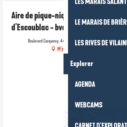
LES MARAIS SALAN
Aire de pique-nique de la forêt
LE MARAIS DE BRIÈR
d'Escoublac - bvd. Cacqueray
Boulevard Cacqueray, 44500 La Baule-Escoublac
LES RIVES DE VILAIN
M'y rendre
Explorer
AGENDA
WEBCAMS
CARNET D'EXPLORA