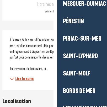
MESQUER-QUIMIAC
Horaires non définis
Voir les horaires
PÉNESTIN
Description
PIRIAC-SUR-MER
À l’entrée de la forêt d’Escoublac, au niveau du boulevard Caqueray, 
profitez d’un cadre naturel idéal pour une pause pique nique. Des tables 
ombragées sont à disposition au départ du sentier « faune et flore », 
SAINT-LYPHARD
parfait pour commencer la découverte de la forêt.
 En traversant le boulevard, le...
SAINT-MOLF
Lire la suite
BORDS DE MER
Localisation