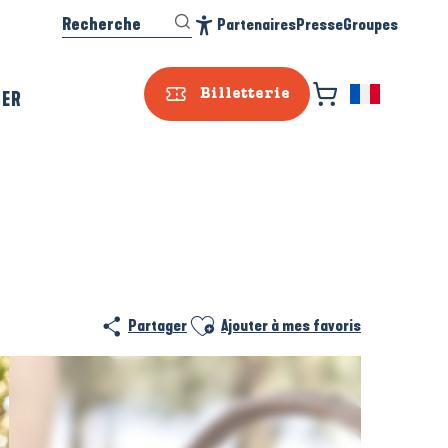
Recherche
Partenaires
Presse
Groupes
Accessibilité
SER
Billetterie
Ajouter aux favoris
Partager
Ajouter à mes favoris