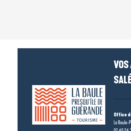
VOS
SALÉ
Office 
La Baule-P
02 40 24 