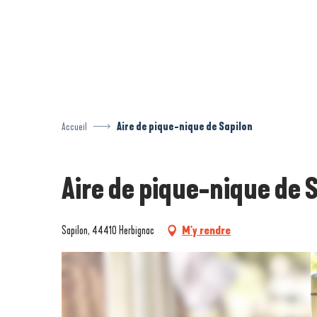
Aller
au
contenu
principal
Accueil
Aire de pique-nique de Sapilon
Aire de pique-nique de 
Sapilon, 44410 Herbignac
M'y rendre