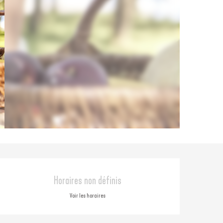
Ouverture et coordonné
Horaires non définis
Voir les horaires