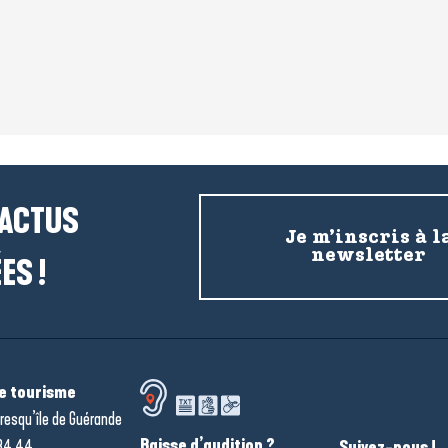
 ACTUS
Je m’inscris à l
newsletter
ES !
de tourisme
resqu’île de Guérande
Baisse d’audition ?
34 44
Suivez-nous !