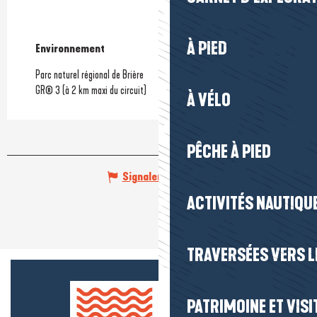
À PIED
Environnement
Environnement
Parc naturel régional de Brière
GR® 3 (à 2 km maxi du circuit)
À VÉLO
PÊCHE À PIED
Signaler une erreur
ACTIVITÉS NAUTIQUE
TRAVERSÉES VERS LE
PATRIMOINE ET VISI