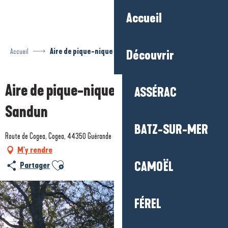
Aller
Accueil
au
contenu
principal
Accueil
Aire de pique-nique des Étangs de Sandun
Découvrir
Aire de pique-nique des Étangs de
ASSÉRAC
Sandun
BATZ-SUR-MER
Route de Cogea, Cogea, 44350 Guérande
M'y rendre
Ajouter aux favoris
CAMOËL
Partager
FÉREL