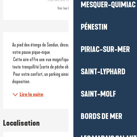
MESQUER-QUIMIAC
Voir les horaires
PÉNESTIN
Description
Au pied des étangs de Sandun, découvrez une aire arborée, idéale pour 
PIRIAC-SUR-MER
votre pause pique-nique. 
 Cette aire offre une vue magnifique sur l’étang et permet de pêcher en 
toute tranquillité (carte de pêche obligatoire). 
SAINT-LYPHARD
 Pour votre confort, un parking ainsi que des tables sont mis à votre 
disposition. 
SAINT-MOLF
Lire la suite
BORDS DE MER
Localisation