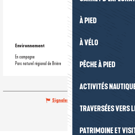
À PIED
À VÉLO
Environnement
Environnement
En campagne
PÊCHE À PIED
Parc naturel régional de Brière
ACTIVITÉS NAUTIQUE
Signaler une erreur
TRAVERSÉES VERS LE
PATRIMOINE ET VISI