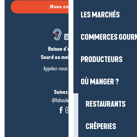
Nous contacter
LES MARCHÉS
COMMERCES GOUR
Baisse d’audition ?
Sourd ou malentendant ?
PRODUCTEURS
Appelez-nous en
cliquant-ici
OÙ MANGER ?
Suivez-nous !
@labauleguérande
RESTAURANTS
CRÊPERIES