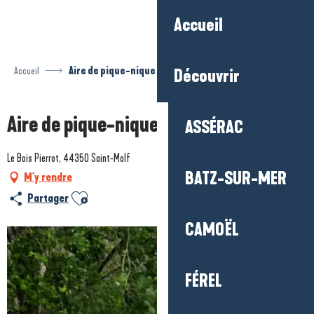
Aller
Accueil
au
contenu
principal
Accueil
Aire de pique-nique du Bois Pierrot
Découvrir
Aire de pique-nique du Bois Pierrot
ASSÉRAC
Le Bois Pierrot, 44350 Saint-Molf
BATZ-SUR-MER
M'y rendre
Ajouter aux favoris
Partager
CAMOËL
FÉREL