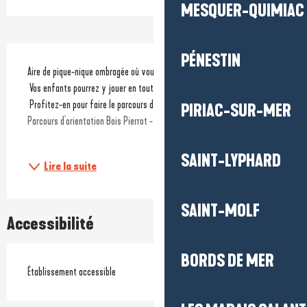
MESQUER-QUIMIAC
Description
PÉNESTIN
Aire de pique-nique ombragée où vous trouverez des tables avec banc.
 Vos enfants pourrez y jouer en toute sécurité.
 Profitez-en pour faire le parcours d'orientation en famille ou en équipe : 
PIRIAC-SUR-MER
Parcours d'orientation Bois Pierrot - Sports | ST MOLF
SAINT-LYPHARD
Lire la suite
SAINT-MOLF
Accessibilité
BORDS DE MER
Établissement accessible