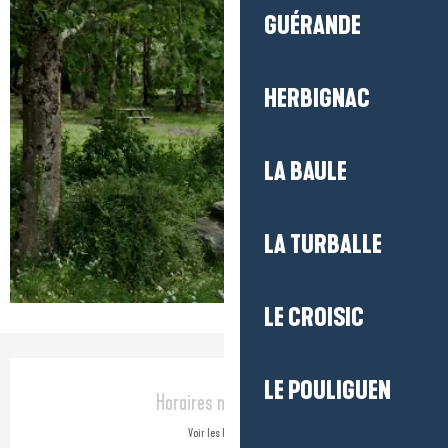
GUÉRANDE
HERBIGNAC
LA BAULE
LA TURBALLE
LE CROISIC
Ouverture et coordonnées
LE POULIGUEN
Horaires non définis
Voir les horaires