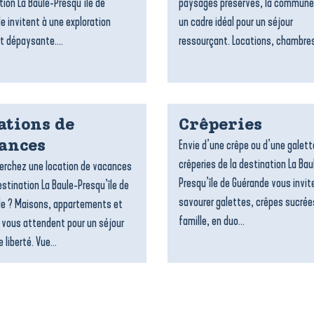
tion La Baule-Presqu’île de
paysages préservés, la commune
e invitent à une exploration
un cadre idéal pour un séjour
t dépaysante....
ressourçant. Locations, chambres
ations de
Crêperies
Envie d’une crêpe ou d’une galett
ances
crêperies de la destination La Bau
erchez une location de vacances
Presqu’île de Guérande vous invit
estination La Baule-Presqu’île de
savourer galettes, crêpes sucrée
e ? Maisons, appartements et
famille, en duo...
 vous attendent pour un séjour
 liberté. Vue...