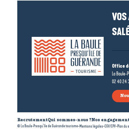
VOS
SALÉ
Office 
La Baule-P
02 40 24 
Nou
Recrutement
Qui sommes-nous ?
Nos engagement
-
-
-
© La Baule-Presqu’île de Guérande tourisme
Mentions légales
CGV/CPV
Plan du s