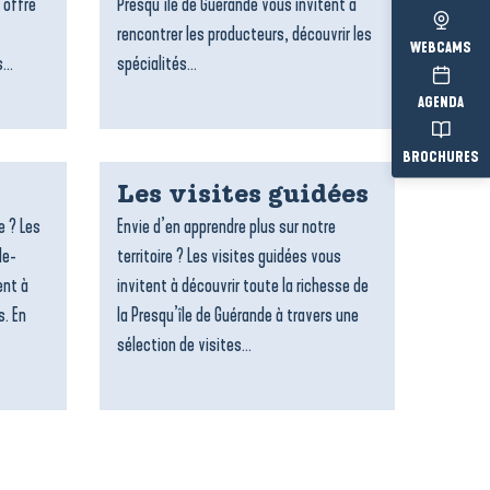
 offre
Presqu’île de Guérande vous invitent à
rencontrer les producteurs, découvrir les
WEBCAMS
...
spécialités...
AGENDA
BROCHURES
Les visites guidées
e ? Les
Envie d’en apprendre plus sur notre
le-
territoire ? Les visites guidées vous
ent à
invitent à découvrir toute la richesse de
s. En
la Presqu’île de Guérande à travers une
sélection de visites...