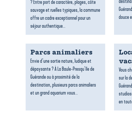
destina
? Entre port de caractère, plages, côte
Guérand
sauvage et ruelles typiques, la commune
douce e
offre un cadre exceptionnel pour un
séjour authentique...
Parcs animaliers
Loc
Envie d’une sortie nature, ludique et
vac
dépaysante ? À La Baule-Presqu’île de
Vous ch
Guérande ou à proximité de la
sur la d
destination, plusieurs parcs animaliers
Guérand
et un grand aquarium vous...
studios
en toute