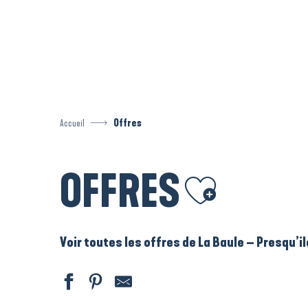
Aller
au
contenu
principal
Accueil
Offres
OFFRES
Ajouter aux favoris
Voir toutes les offres de La Baule – Presqu’i