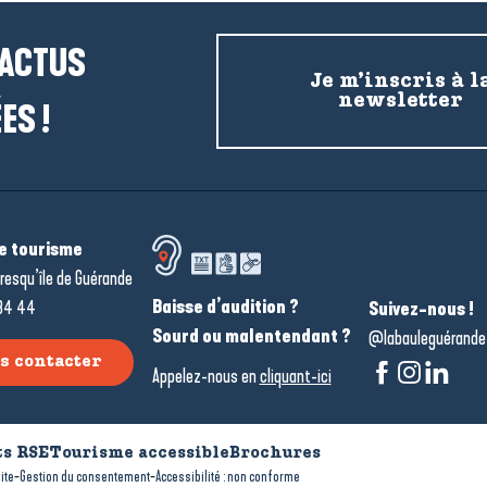
 ACTUS
Je m’inscris à l
newsletter
ES !
de tourisme
resqu’île de Guérande
Baisse d’audition ?
34 44
Suivez-nous !
Sourd ou malentendant ?
@labauleguérande
s contacter
Appelez-nous en
cliquant-ici
s RSE
Tourisme accessible
Brochures
-
-
ite
Gestion du consentement
Accessibilité : non conforme