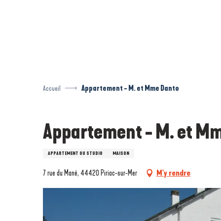
Aller
au
contenu
principal
Accueil
Appartement - M. et Mme Danto
Appartement - M. et M
APPARTEMENT OU STUDIO
MAISON
7 rue du Mané, 44420 Piriac-sur-Mer
M'y rendre