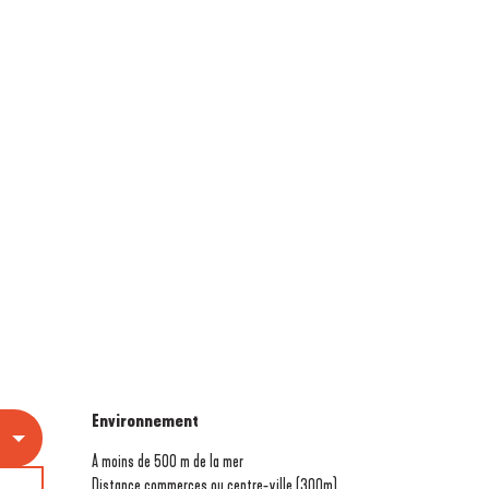
Environnement
Environnement
A moins de 500 m de la mer
Distance commerces ou centre-ville
(300m)