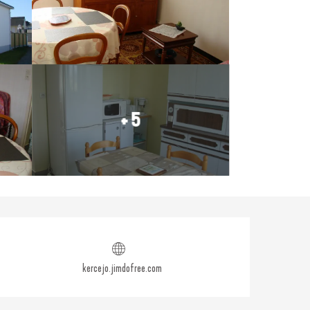
+ 5
Ouverture et coordonné
kercejo.jimdofree.com