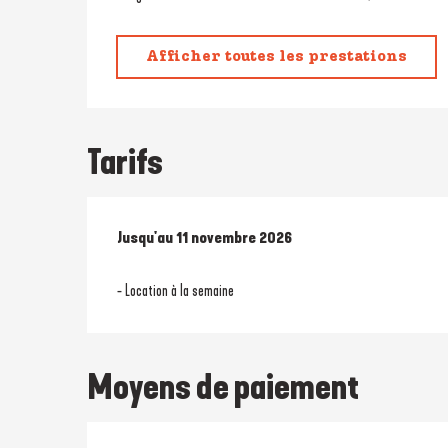
Afficher toutes les prestations
Tarifs
Du
Jusqu'au
28 mars 2026
11 novembre 2026
au
11 novembre 2026
- Location à la semaine
Moyens de paiement