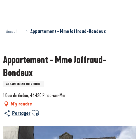
Aller
au
contenu
principal
Accueil
Appartement - Mme Joffraud-Bondeux
Prestataire engagé dans une démarche écoresponsable
Appartement - Mme Joffraud-
Bondeux
APPARTEMENT OU STUDIO
1 Quai de Verdun, 44420 Piriac-sur-Mer
M'y rendre
Ajouter aux favoris
Partager