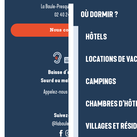
La Baule-Presqu’île de Guérande
OÙ DORMIR ?
02 40 24 34 44
Nous contacter
HÔTELS
LOCATIONS DE VA
Baisse d’audition ?
Sourd ou malentendant ?
CAMPINGS
Appelez-nous en
cliquant-ici
CHAMBRES D’HÔT
Suivez-nous !
@labauleguérande
VILLAGES ET RÉS