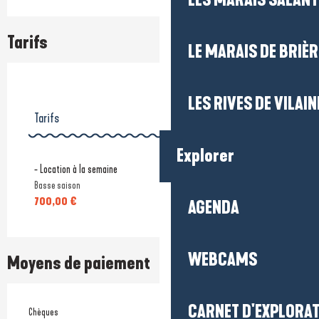
LES MARAIS SALAN
Tarifs
LE MARAIS DE BRIÈR
LES RIVES DE VILAIN
Tarifs
Explorer
Jusqu'au
31 août 2026
- Location à la semaine
Basse saison
Du
1 septembre 2026
au
1 novembre 2026
700,00 €
AGENDA
WEBCAMS
Moyens de paiement
CARNET D'EXPLORA
Chèques