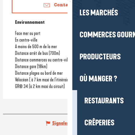
Contactez-nous
LES MARCHÉS
Environnement
Environnement
COMMERCES GOUR
Face mer ou port
En centre-ville
A moins de 500 m de la mer
Distance arrêt de bus
(700m)
PRODUCTEURS
Distance commerces ou centre-ville
(50m)
Distance gare
(18km)
Distance plages ou bord de mer
OÙ MANGER ?
Vélocéan ( à 7 km maxi de l'itinéraire)
GR® 34 (à 2 km maxi du circuit)
RESTAURANTS
CRÊPERIES
Signaler une erreur