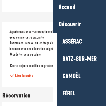
Ouverture et coordonnées
Accueil
Découvrir
Description
Appartement avec vue exceptionnelle sur le port, situé dans le bourg 
avec commerces à proximité.
ASSÉRAC
 Entièrement rénové, au 1er étage d'une bâtisse de caractère, très 
lumineux avec une décoration soignée.
 Grande terrasse au calme.
BATZ-SUR-MER
 Courts séjours possibles au printemps et à l'automne (à partir de 3...
CAMOËL
Lire la suite
FÉREL
Réservation