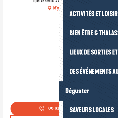
1 Quai de Verdun, 44420 Piriac-sur-Mer
M'y rendre
ACTIVITÉS ET LOISI
BIEN ÊTRE & THALA
LIEUX DE SORTIES E
DES ÉVÉNEMENTS AU
Déguster
SAVEURS LOCALES
06 61 70 52
▒▒