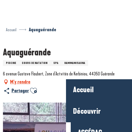
Aller
au
contenu
principal
Accueil
Aquaguérande
Aquaguérande
PISCINE
COURS DE NATATION
SPA
HAMMAM/SAUNA
6 avenue Gustave Flaubert, Zone d'Actvités de Kerbiniou, 44350 Guérande
M'y rendre
Accueil
Ajouter aux favoris
Partager
Découvrir