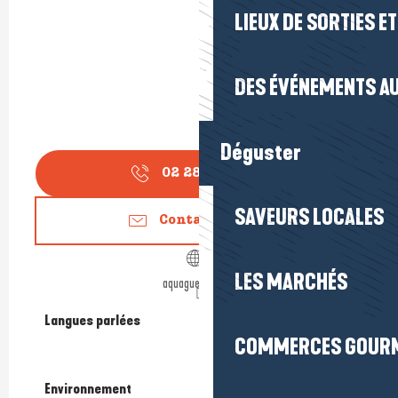
LIEUX DE SORTIES E
DES ÉVÉNEMENTS AU
Déguster
02 28 54 08
▒▒
SAVEURS LOCALES
Contactez-nous
LES MARCHÉS
aquaguerande.fr
Langues parlées
Langues parlées
COMMERCES GOUR
Environnement
Environnement