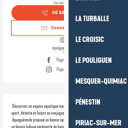
Voir les horaires
02 28 54 08
▒▒
LA TURBALLE
Contactez-nous
LE CROISIC
aquaguerande.fr
LE POULIGUEN
Page Facebook
Page Instagram
MESQUER-QUIMIAC
Description
PÉNESTIN
 Découvrez un espace aquatique moderne pensé pour toute la famille, où 
sport, détente et loisirs se conjuguent toute l’année.
 Aquaguérande propose un bassin sportif de 25 mètres pour la natation, 
PIRIAC-SUR-MER
un bassin ludique agrémenté de banquettes massantes et cols de 