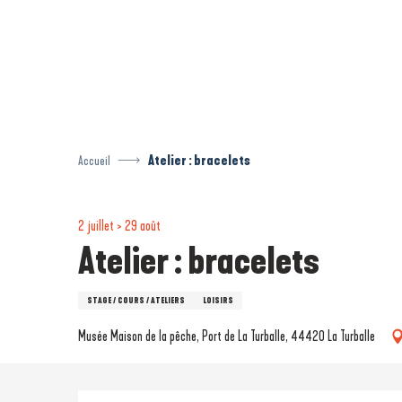
Aller
au
contenu
principal
Accueil
Atelier : bracelets
2 juillet > 29 août
Atelier : bracelets
STAGE / COURS / ATELIERS
LOISIRS
Musée Maison de la pêche, Port de La Turballe, 44420 La Turballe