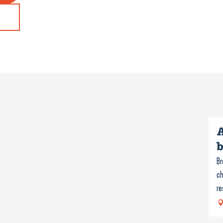
A
b
Br
ch
re