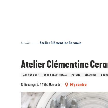
Aller
au
contenu
principal
Accueil
Atelier Clémentine Ceramic
Atelier Clémentine Cer
ARTISAN D'ART
BOUTIQUE ARTISANALE
POTERIE
CÉRAMIQUE
BIJOUX
10 Beauregard, 44350 Guérande
M'y rendre