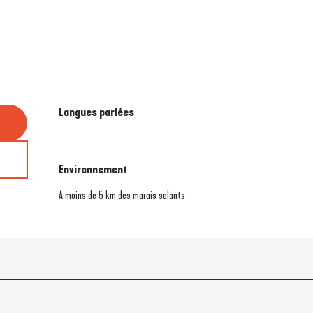
Langues parlées
Langues parlées
Environnement
Environnement
A moins de 5 km des marais salants