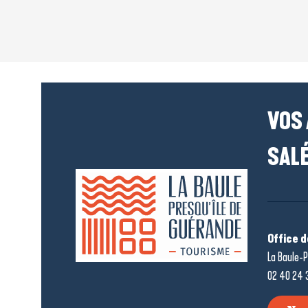
VOS
SALÉ
Office 
La Baule-P
02 40 24 