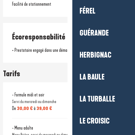
Facilité de stationnement
FÉREL
GUÉRANDE
Écoresponsabilité
• Prestataire engagé dans une démarche environnementale
HERBIGNAC
Tarifs
LA BAULE
Tarifs 2026
- Formule midi et soir
LA TURBALLE
Servi du mercredi au dimanche
De
30,00 €
à
39,00 €
LE CROISIC
- Menu adulte
Menu Brière, servi du mercredi au dimanche midi