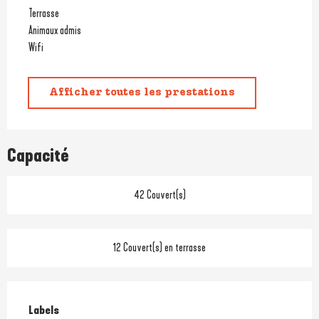
Terrasse
Animaux admis
Wifi
Afficher toutes les prestations
Capacité
42 Couvert(s)
12 Couvert(s) en terrasse
Offres de prestations
Labels
Labels