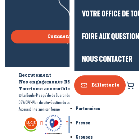
VOTRE OFFICE DE T
FOIRE AUX QUESTIO
Comment venir ?
NOUS CONTACTER
Recrutement
Qui sommes-nous ?
Nos engagements RSE
Billetterie
Tourisme accessible
Brochures
-
-
© La Baule-Presqu’île de Guérande tourisme
Mentions légales
-
-
-
CGV/CPV
Plan du site
Gestion du consentement
Partenaires
Accessibilité : non conforme
Presse
Groupes