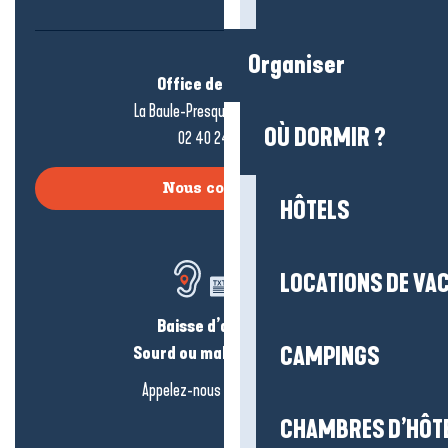
Organiser
Office de tourisme
La Baule-Presqu’île de Guérande
OÙ DORMIR ?
02 40 24 34 44
Nous contacter
HÔTELS
LOCATIONS DE VA
Baisse d’audition ?
Sourd ou malentendant ?
CAMPINGS
Appelez-nous en
cliquant-ici
CHAMBRES D’HÔT