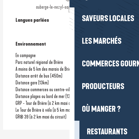
auberge-le-nezyl-saint-lyphard.eatbu.com
SAVEURS LOCALES
Langues parlées
Langues parlées
LES MARCHÉS
Environnement
Environnement
En campagne
COMMERCES GOUR
Parc naturel régional de Brière
A moins de 5 km des marais de Brière
Distance arrêt de bus
(450m)
Distance gare
(13km)
PRODUCTEURS
Distance commerces ou centre-ville
(3km)
Distance plages ou bord de mer
(13km)
GRP - Tour de Brière (à 2 km maxi du circuit)
OÙ MANGER ?
Le Tour de Brière à vélo (à 5 km maxi de l'itinéraire)
GR® 39 (à 2 km maxi du circuit)
RESTAURANTS