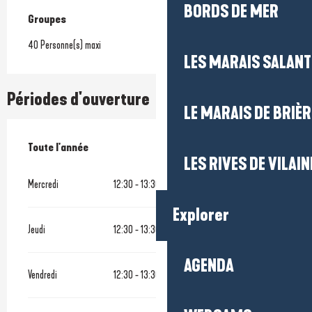
BORDS DE MER
Groupes
Groupes
40 Personne(s) maxi
LES MARAIS SALAN
Périodes d'ouverture
LE MARAIS DE BRIÈR
Toute l'année
Toute l'année
LES RIVES DE VILAIN
Mercredi
12:30 - 13:30
19:30 - 20:30
Explorer
Jeudi
12:30 - 13:30
19:30 - 20:30
AGENDA
Vendredi
12:30 - 13:30
19:30 - 20:30