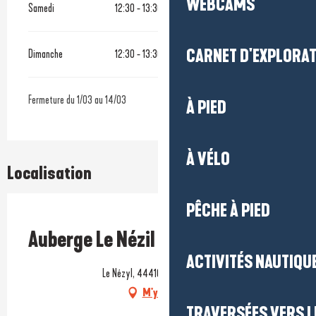
WEBCAMS
Samedi
12:30 - 13:30
19:30 - 20:30
CARNET D'EXPLORA
Dimanche
12:30 - 13:30
Fermeture du 1/03 au 14/03
À PIED
À VÉLO
Localisation
PÊCHE À PIED
Prestataire engagé dans une démarche environnementale
Auberge Le Nézil
ACTIVITÉS NAUTIQUE
Le Nézyl, 44410 Saint-Lyphard
M'y rendre
TRAVERSÉES VERS LE