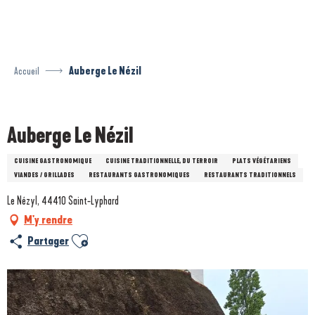
Aller
au
contenu
principal
Accueil
Auberge Le Nézil
Prestataire engagé dans une démarche environnementale
Auberge Le Nézil
CUISINE GASTRONOMIQUE
CUISINE TRADITIONNELLE, DU TERROIR
PLATS VÉGÉTARIENS
VIANDES / GRILLADES
RESTAURANTS GASTRONOMIQUES
RESTAURANTS TRADITIONNELS
Le Nézyl, 44410 Saint-Lyphard
M'y rendre
Ajouter aux favoris
Partager