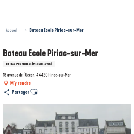
Aller
au
contenu
principal
Accueil
Bateau Ecole Piriac-sur-Mer
Bateau Ecole Piriac-sur-Mer
BATEAU PROMENADE (MERS/FLEUVES)
18 avenue de l'Océan, 44420 Piriac-sur-Mer
M'y rendre
Ajouter aux favoris
Partager