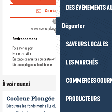
DES ÉVÉNEMENTS AU
Contactez-nous
Déguster
www.cooleurplongee-bateauecole.com
Environnement
Environnement
SAVEURS LOCALES
Face mer ou port
En centre-ville
Distance commerces ou centre-ville
LES MARCHÉS
Distance plages ou bord de mer
COMMERCES GOUR
À voir aussi
PRODUCTEURS
Cooleur Plongée
Découvrez les fonds marins ! Le club propose des activités pour