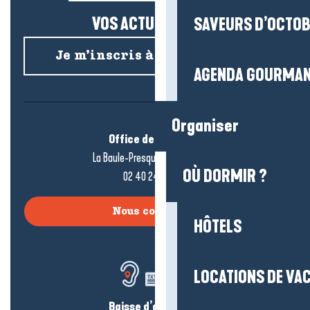
VOS ACTUS SALÉES !
SAVEURS D’OCTO
Je m’inscris à la newsletter
AGENDA GOURMA
Organiser
Office de tourisme
La Baule-Presqu’île de Guérande
OÙ DORMIR ?
02 40 24 34 44
Nous contacter
HÔTELS
LOCATIONS DE VA
Baisse d’audition ?