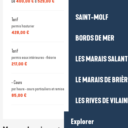
De
400,00 €
à
529,00 €
SAINT-MOLF
Tarif
permis hauturier
428,00 €
BORDS DE MER
Tarif
LES MARAIS SALAN
permis eaux intérieures - théorie
217,00 €
LE MARAIS DE BRIÈR
- Cours
par heure - cours particuliers et remise à niveau
85,00 €
LES RIVES DE VILAIN
Explorer