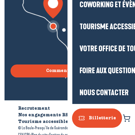
COWORKING ET ÉVÈ
TOURISME ACCESSI
VOTRE OFFICE DE T
FOIRE AUX QUESTIO
Comment venir ?
NOUS CONTACTER
Recrutement
Qui sommes-nous ?
Nos engagements RSE
Billetterie
Tourisme accessible
Brochures
-
-
© La Baule-Presqu’île de Guérande tourisme
Mentions légales
-
-
-
CGV/CPV
Plan du site
Gestion du consentement