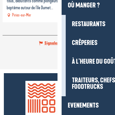
tous, débutants comme plongeurs confirmés : - plongée (dès 8 ans),
OÙ MANGER ?
baptême autour de l'île Dumet...
Piriac-sur-Mer
RESTAURANTS
CRÊPERIES
Signaler une erreur
À L'HEURE DU GOÛ
TRAITEURS, CHEFS
FOODTRUCKS
EVENEMENTS