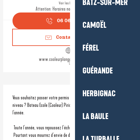
BATZ-SUR-MER
Voir les horaires
Attention: Horaires non garantis aujourd'hui
06 06 70 46
▒▒
CAMOËL
Contactez-nous
FÉREL
www.cooleurplongee-bateauecole.com
GUÉRANDE
Description
HERBIGNAC
Vous souhaitez passer votre permis bateau ou effectuer une remise à 
niveau ? Bateau Ecole (Cooleur) Piriac-sur-Mer vous accueille toute 
l'année.
LA BAULE
 Toute l’année, vous repoussez l’échéance.
 Pourtant vous mourrez d’envie de devenir capitaine d’un bateau vert et 
LA TURBALLE