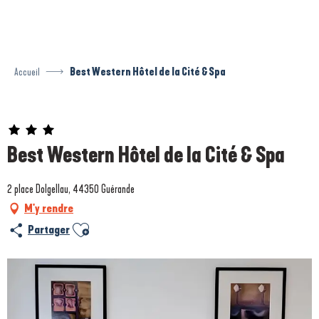
Aller
au
contenu
principal
Accueil
Best Western Hôtel de la Cité & Spa
Prestataire engagé dans une démarche environnementale
Best Western Hôtel de la Cité & Spa
2 place Dolgellau, 44350 Guérande
M'y rendre
Ajouter aux favoris
Partager