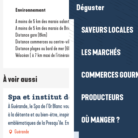
Déguster
Environnement
Environnement
A moins de 5 km des marais salants
A moins de 5 km des marais de Brière
SAVEURS LOCALES
Distance gare
(8km)
Distance commerces ou centre-ville
(1km)
Distance plages ou bord de mer
(6km)
LES MARCHÉS
Vélocéan ( à 7 km maxi de l'itinéraire)
COMMERCES GOUR
À voir aussi
PRODUCTEURS
Spa et institut de l'Or Blanc
À Guérande, le Spa de l’Or Blanc vous accueille dans un univers dédié
à la détente et au bien-être, inspiré par les paysages
OÙ MANGER ?
emblématiques de la Presqu’île. Entre terre et...
Guérande