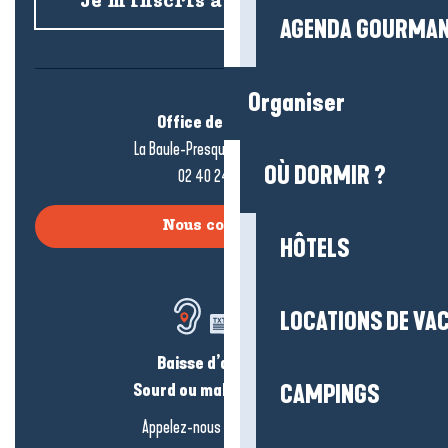
Je m’inscris à la newsletter
AGENDA GOURMA
Organiser
Office de tourisme
La Baule-Presqu’île de Guérande
OÙ DORMIR ?
02 40 24 34 44
Nous contacter
HÔTELS
LOCATIONS DE VA
Baisse d’audition ?
Sourd ou malentendant ?
CAMPINGS
Appelez-nous en
cliquant-ici