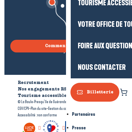
TOURISME ACCESSI
VOTRE OFFICE DE T
FOIRE AUX QUESTIO
Comment venir ?
NOUS CONTACTER
Recrutement
Qui sommes-nous ?
Nos engagements RSE
Billetterie
Tourisme accessible
Brochures
-
-
© La Baule-Presqu’île de Guérande tourisme
Mentions légales
-
-
-
CGV/CPV
Plan du site
Gestion du consentement
Partenaires
Accessibilité : non conforme
Presse