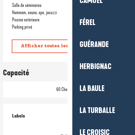
CAMOËL
Salle de séminaires
Hammam, sauna, spa, jacuzzi
Piscine extérieure
FÉREL
Parking privé
GUÉRANDE
Afficher toutes les prestations
HERBIGNAC
Capacité
LA BAULE
60 Chambre(s)
Offres de prestations
LA TURBALLE
Labels
Labels
LE CROISIC