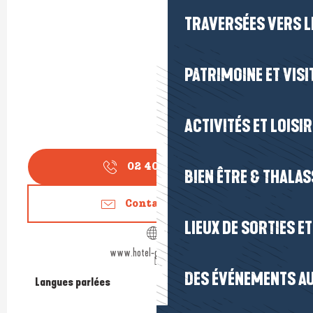
TRAVERSÉES VERS LE
PATRIMOINE ET VISI
ACTIVITÉS ET LOISI
02 40 22 02
▒▒
BIEN ÊTRE & THALA
Contactez-nous
LIEUX DE SORTIES E
www.hotel-guerande.com
DES ÉVÉNEMENTS AU
Langues parlées
Langues parlées