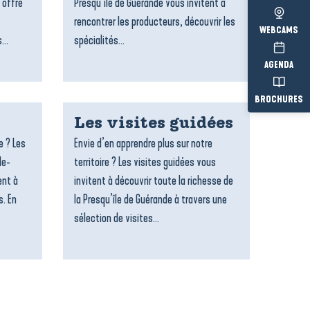
 offre
Presqu’île de Guérande vous invitent à
rencontrer les producteurs, découvrir les
WEBCAMS
...
spécialités...
AGENDA
BROCHURES
Les visites guidées
e ? Les
Envie d’en apprendre plus sur notre
le-
territoire ? Les visites guidées vous
ent à
invitent à découvrir toute la richesse de
s. En
la Presqu’île de Guérande à travers une
sélection de visites...