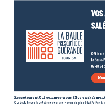
VOS
SALÉ
Office 
La Baule-P
02 40 24 
Nou
Recrutement
Qui sommes-nous ?
Nos engagement
-
-
-
© La Baule-Presqu’île de Guérande tourisme
Mentions légales
CGV/CPV
Plan du s