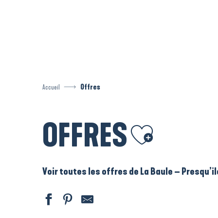
Aller
au
contenu
principal
Accueil
Offres
OFFRES
Ajouter aux favoris
Voir toutes les offres de La Baule – Presqu’i