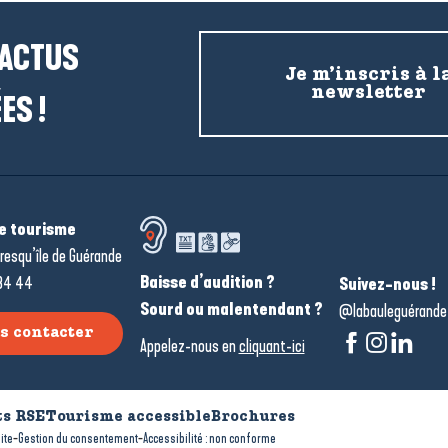
 ACTUS
Je m’inscris à l
newsletter
ES !
de tourisme
resqu’île de Guérande
Baisse d’audition ?
34 44
Suivez-nous !
Sourd ou malentendant ?
@labauleguérande
s contacter
Appelez-nous en
cliquant-ici
s RSE
Tourisme accessible
Brochures
-
-
ite
Gestion du consentement
Accessibilité : non conforme