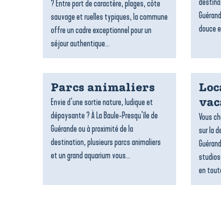
destina
? Entre port de caractère, plages, côte
Guérand
sauvage et ruelles typiques, la commune
douce e
offre un cadre exceptionnel pour un
séjour authentique...
Parcs animaliers
Loc
Envie d’une sortie nature, ludique et
vac
dépaysante ? À La Baule-Presqu’île de
Vous ch
Guérande ou à proximité de la
sur la d
destination, plusieurs parcs animaliers
Guérand
et un grand aquarium vous...
studios
en toute