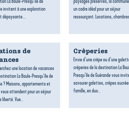
tion La Baule-Presqu’île de
paysages préservés, la commune
e invitent à une exploration
un cadre idéal pour un séjour
t dépaysante....
ressourçant. Locations, chambres
ations de
Crêperies
Envie d’une crêpe ou d’une galett
ances
crêperies de la destination La Bau
erchez une location de vacances
Presqu’île de Guérande vous invit
estination La Baule-Presqu’île de
savourer galettes, crêpes sucrée
e ? Maisons, appartements et
famille, en duo...
 vous attendent pour un séjour
 liberté. Vue...