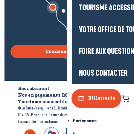
TOURISME ACCESSI
VOTRE OFFICE DE T
FOIRE AUX QUESTIO
Comment venir ?
NOUS CONTACTER
Recrutement
Qui sommes-nous ?
Nos engagements RSE
Billetterie
Tourisme accessible
Brochures
-
-
© La Baule-Presqu’île de Guérande tourisme
Mentions légales
-
-
-
CGV/CPV
Plan du site
Gestion du consentement
Partenaires
Accessibilité : non conforme