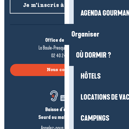
Je m’inscris à la newsletter
AGENDA GOURMA
Organiser
Office de tourisme
La Baule-Presqu’île de Guérande
OÙ DORMIR ?
02 40 24 34 44
Nous contacter
HÔTELS
LOCATIONS DE VA
Baisse d’audition ?
Sourd ou malentendant ?
CAMPINGS
Appelez-nous en
cliquant-ici