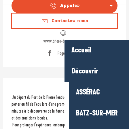
Appeler
Contactez-nous
www.briere-decouverte.com
Accueil
Page Facebook
Découvrir
Description
ASSÉRAC
 Au départ du Port de la Pierre Fendue à Saint Lyphard, laissez-vous 
porter au fil de l’eau lors d’une promenade commentée en chaland de 45 
minutes à la découverte de la faune, de la flore, de l’histoire du marais 
BATZ-SUR-MER
et des traditions locales.
 Pour prolonger l’expérience, embarquez pour une balade...