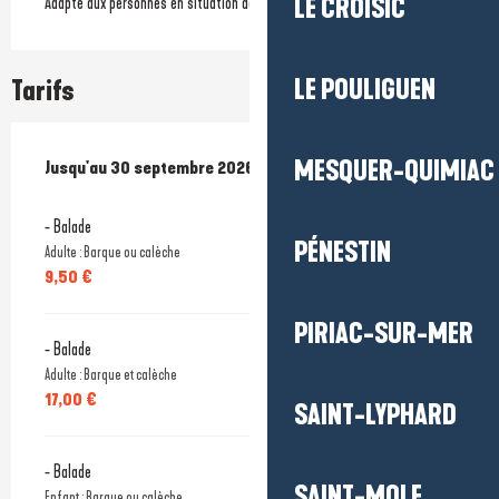
Adapté aux personnes en situation de handicap intellectuel
LE CROISIC
LE POULIGUEN
Tarifs
MESQUER-QUIMIAC
Du
Jusqu'au
1 avril 2026
30 septembre 2026
au
30 septembre 2026
- Balade
PÉNESTIN
Adulte : Barque ou calèche
9,50 €
PIRIAC-SUR-MER
- Balade
Adulte : Barque et calèche
17,00 €
SAINT-LYPHARD
- Balade
SAINT-MOLF
Enfant : Barque ou calèche