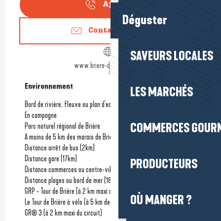
Appeler
Déguster
Contactez-nous
SAVEURS LOCALES
www.briere-decouverte.com
Environnement
Environnement
LES MARCHÉS
Bord de rivière, fleuve ou plan d'eau
En campagne
COMMERCES GOUR
Parc naturel régional de Brière
A moins de 5 km des marais de Brière
Distance arrêt de bus
(2km)
Distance gare
(17km)
PRODUCTEURS
Distance commerces ou centre-ville
(1km)
Distance plages ou bord de mer
(18km)
GRP - Tour de Brière (à 2 km maxi du circuit)
OÙ MANGER ?
Le Tour de Brière à vélo (à 5 km de l'itinéraire)
GR® 3 (à 2 km maxi du circuit)