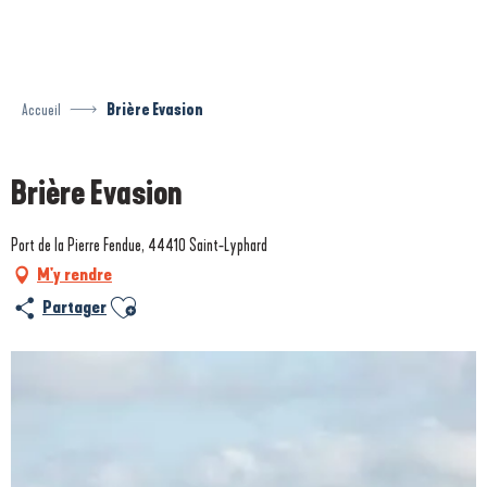
Aller
au
contenu
principal
Accueil
Brière Evasion
Brière Evasion
Port de la Pierre Fendue, 44410 Saint-Lyphard
M'y rendre
Ajouter aux favoris
Partager