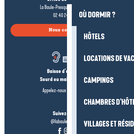
La Baule-Presqu’île de Guérande
OÙ DORMIR ?
02 40 24 34 44
Nous contacter
HÔTELS
LOCATIONS DE VA
Baisse d’audition ?
Sourd ou malentendant ?
CAMPINGS
Appelez-nous en
cliquant-ici
CHAMBRES D’HÔT
Suivez-nous !
@labauleguérande
VILLAGES ET RÉS