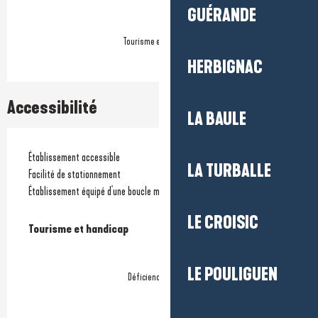
GUÉRANDE
Tourisme et handicap
HERBIGNAC
Accessibilité
LA BAULE
Établissement accessible
LA TURBALLE
Facilité de stationnement
Établissement équipé d'une boucle magnétique
LE CROISIC
Tourisme et handicap
Tourisme et handicap
LE POULIGUEN
Déficience motrice