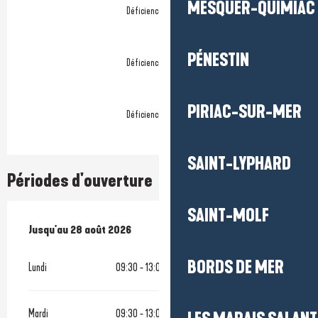
MESQUER-QUIMIAC
Déficience visuelle
PÉNESTIN
Déficience auditive
PIRIAC-SUR-MER
Déficience mentale
SAINT-LYPHARD
Périodes d'ouverture
SAINT-MOLF
Du
Jusqu'au
4 juillet 2026
28 août 2026
au
28 août 2026
BORDS DE MER
Lundi
09:30 - 13:00
14:00 - 19:00
Mardi
09:30 - 13:00
14:00 - 19:00