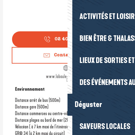
ACTIVITÉS ET LOISI
BIEN ÊTRE & THALA
02 40 24 34
▒▒
Contactez-nous
LIEUX DE SORTIES E
www.labaule-guerande.com
DES ÉVÉNEMENTS AU
Environnement
Environnement
Distance arrêt de bus
(500m)
Déguster
Distance gare
(500m)
Distance commerces ou centre-ville
Distance plages ou bord de mer
(2km)
SAVEURS LOCALES
Vélocéan ( à 7 km maxi de l'itinéraire)
GR® 34 (à 2 km maxi du circuit)