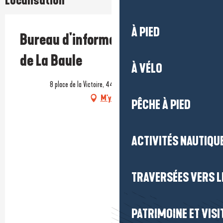
Localisation
À PIED
Bureau d'information touristique
de La Baule
À VÉLO
8 place de la Victoire, 44500 La Baule-Escoublac
M'y rendre
PÊCHE À PIED
ACTIVITÉS NAUTIQUE
TRAVERSÉES VERS LE
PATRIMOINE ET VISI