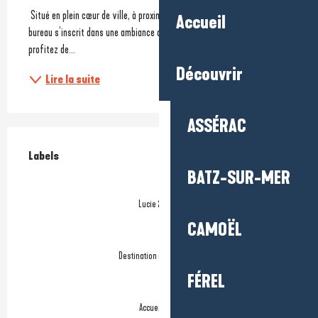
 Situé en plein cœur de ville, à proximité de la gare et de la plage, le 
Accueil
bureau s’inscrit dans une ambiance dynamique et balnéaire. Sur place, 
profitez de...
Découvrir
Lire la suite
ASSÉRAC
Offres de prestations
Labels
Labels
BATZ-SUR-MER
Lucie 26 000
CAMOËL
Destination d'Excellence
FÉREL
Accueil Vélo