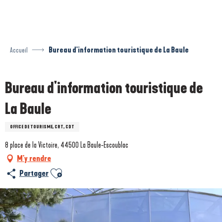
Aller
au
contenu
principal
Accueil
Bureau d'information touristique de La Baule
Bureau d'information touristique de
La Baule
OFFICE DE TOURISME, CRT, CDT
8 place de la Victoire, 44500 La Baule-Escoublac
M'y rendre
Ajouter aux favoris
Partager