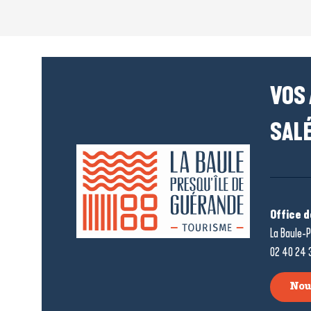
VOS
SALÉ
Office 
La Baule-P
02 40 24 
Nou