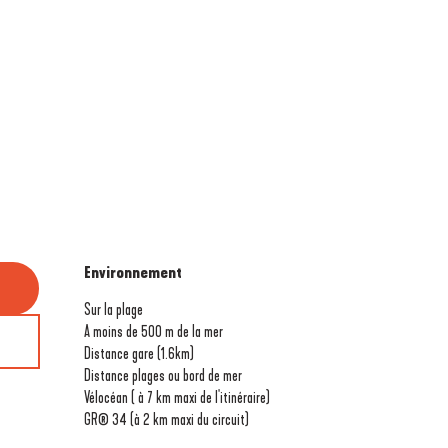
Environnement
Environnement
Sur la plage
A moins de 500 m de la mer
Distance gare
(1.6km)
Distance plages ou bord de mer
Vélocéan ( à 7 km maxi de l'itinéraire)
GR® 34 (à 2 km maxi du circuit)