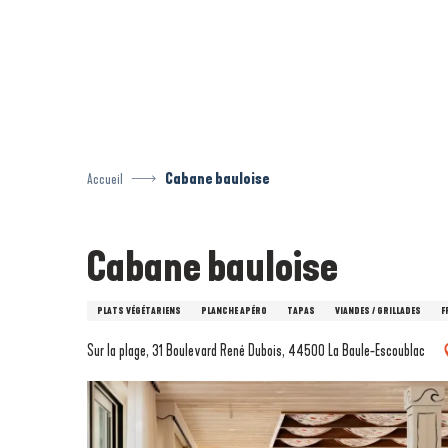
Aller
au
contenu
principal
Accueil
Cabane bauloise
Cabane bauloise
PLATS VÉGÉTARIENS
PLANCHE APÉRO
TAPAS
VIANDES / GRILLADES
F
Sur la plage, 31 Boulevard René Dubois, 44500 La Baule-Escoublac