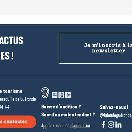
 ACTUS
Je m’inscris à l
newsletter
ES !
de tourisme
resqu’île de Guérande
Baisse d’audition ?
34 44
Suivez-nous !
Sourd ou malentendant ?
@labauleguérande
s contacter
Appelez-nous en
cliquant-ici