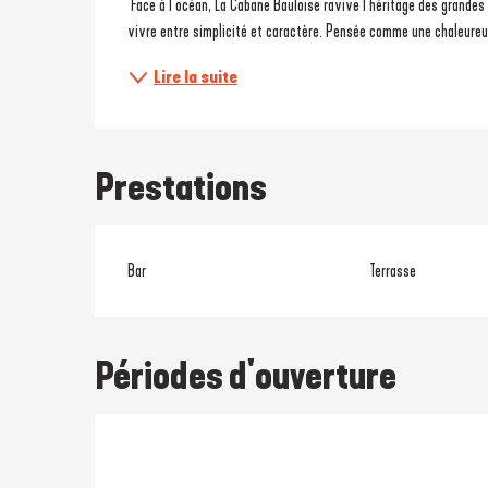
 Face à l’océan, La Cabane Bauloise ravive l’héritage des grandes plages élégantes, à l'époque où La Baule cultivait déjà ce précieux art de 
vivre entre simplicité et caractère. Pensée comme une chaleureu
Lire la suite
Prestations
Bar
Terrasse
Périodes d'ouverture