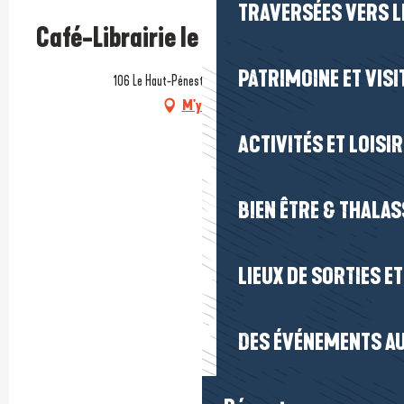
TRAVERSÉES VERS LE
Café-Librairie le Bateau Livre
PATRIMOINE ET VISI
106 Le Haut-Pénestin, 56760 Pénestin
M'y rendre
ACTIVITÉS ET LOISI
BIEN ÊTRE & THALA
LIEUX DE SORTIES E
DES ÉVÉNEMENTS AU