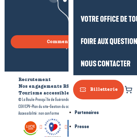
VOTRE OFFICE DE T
FOIRE AUX QUESTIO
Comment venir ?
NOUS CONTACTER
Recrutement
Qui sommes-nous ?
Nos engagements RSE
Billetterie
Tourisme accessible
Brochures
-
-
© La Baule-Presqu’île de Guérande tourisme
Mentions légales
-
-
-
CGV/CPV
Plan du site
Gestion du consentement
Partenaires
Accessibilité : non conforme
Presse