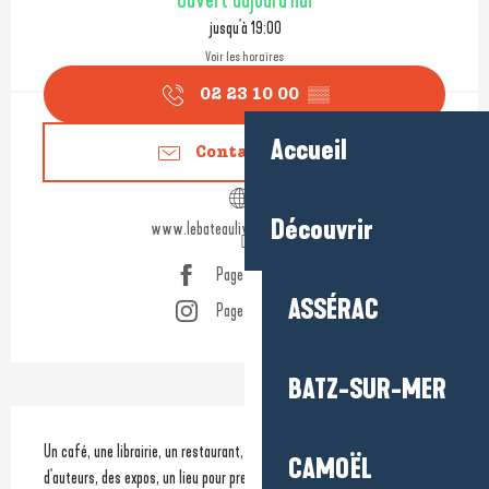
Ouvert aujourd'hui
jusqu'à 19:00
Voir les horaires
02 23 10 00
▒▒
Accueil
Contactez-nous
Découvrir
www.lebateaulivre-penestin.com
Page Facebook
ASSÉRAC
Page Instagram
BATZ-SUR-MER
Description
Un café, une librairie, un restaurant, des apéro-concerts, des rencontres 
CAMOËL
d'auteurs, des expos, un lieu pour prendre le temps de fouiller en prenant 