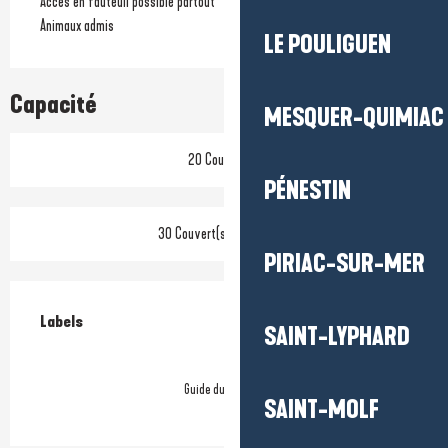
Accès en fauteuil possible partout
Animaux admis
LE POULIGUEN
Capacité
MESQUER-QUIMIAC
20 Couvert(s)
PÉNESTIN
30 Couvert(s) en terrasse
PIRIAC-SUR-MER
Offres de prestations
Labels
Labels
SAINT-LYPHARD
Guide du Routard
SAINT-MOLF