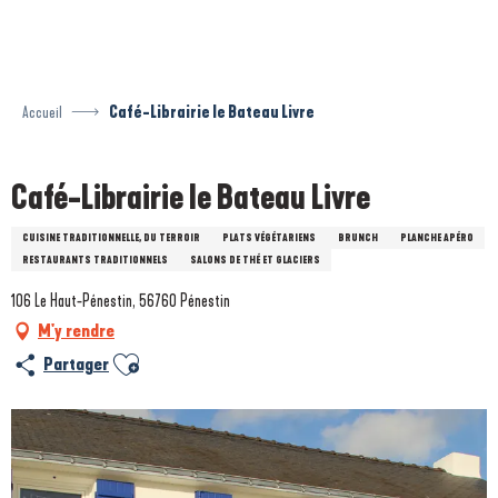
Aller
au
contenu
principal
Accueil
Café-Librairie le Bateau Livre
Café-Librairie le Bateau Livre
CUISINE TRADITIONNELLE, DU TERROIR
PLATS VÉGÉTARIENS
BRUNCH
PLANCHE APÉRO
RESTAURANTS TRADITIONNELS
SALONS DE THÉ ET GLACIERS
106 Le Haut-Pénestin, 56760 Pénestin
M'y rendre
Ajouter aux favoris
Partager