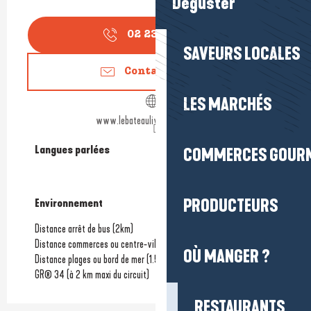
Déguster
02 23 10 00
▒▒
SAVEURS LOCALES
Contactez-nous
LES MARCHÉS
www.lebateaulivre-penestin.com
Langues parlées
Langues parlées
COMMERCES GOUR
PRODUCTEURS
Environnement
Environnement
Distance arrêt de bus
(2km)
Distance commerces ou centre-ville
(2km)
OÙ MANGER ?
Distance plages ou bord de mer
(1.5km)
GR® 34 (à 2 km maxi du circuit)
RESTAURANTS