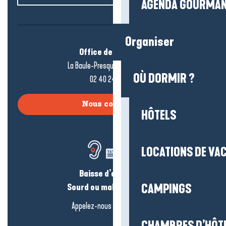
AGENDA GOURMA
Organiser
Office de tourisme
La Baule-Presqu’île de Guérande
OÙ DORMIR ?
02 40 24 34 44
Nous contacter
HÔTELS
LOCATIONS DE VA
Baisse d’audition ?
Sourd ou malentendant ?
CAMPINGS
Appelez-nous en
cliquant-ici