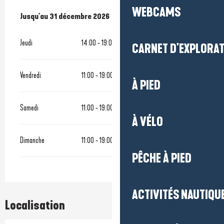
WEBCAMS
Du
Jusqu'au
7 mars 2026
31 décembre 2026
au
31 décembre 2026
Jeudi
14:00 - 19:00
CARNET D'EXPLORA
Vendredi
11:00 - 19:00
À PIED
Samedi
11:00 - 19:00
À VÉLO
Dimanche
11:00 - 19:00
PÊCHE À PIED
ACTIVITÉS NAUTIQUE
Localisation