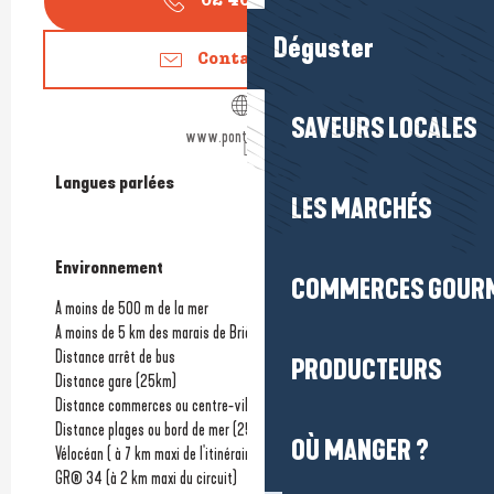
02 40 01 74
▒▒
Déguster
Contactez-nous
SAVEURS LOCALES
www.pont-mahe.com
Langues parlées
Langues parlées
LES MARCHÉS
Environnement
Environnement
COMMERCES GOUR
A moins de 500 m de la mer
A moins de 5 km des marais de Brière
Distance arrêt de bus
PRODUCTEURS
Distance gare
(25km)
Distance commerces ou centre-ville
(5km)
Distance plages ou bord de mer
(250m)
OÙ MANGER ?
Vélocéan ( à 7 km maxi de l'itinéraire)
GR® 34 (à 2 km maxi du circuit)