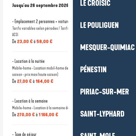
LE CROISIC
Du
Jusqu'au
3 avril 2026
26 septembre 2026
au
26 septembre 2026
- Emplacement 2 personnes + voiture + électricité
LE POULIGUEN
Tarifs variables selon périodes / Tarifs réduits pour les titulaires de la carte
ACSI
De
23,00 €
à
58,00 €
MESQUER-QUIMIAC
- Location à la nuitée
PÉNESTIN
Mobile-home - Location mobil-home de 2 à 8 personnes (prix mini basse
saison - prix maxi haute saison)
De
27,00 €
à
164,00 €
PIRIAC-SUR-MER
- Location à la semaine
Mobile-home - Location à la semaine dans un mobil-home de 2 à 8 personnes
SAINT-LYPHARD
De
270,00 €
à
1 166,00 €
- Taxe de séjour