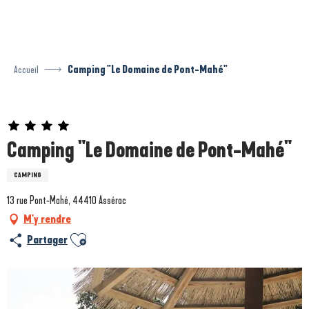
Aller
au
contenu
principal
Accueil
Camping "Le Domaine de Pont-Mahé"
Prestataire engagé dans une démarche environnementale
Camping "Le Domaine de Pont-Mahé"
CAMPING
13 rue Pont-Mahé, 44410 Assérac
M'y rendre
Ajouter aux favoris
Partager