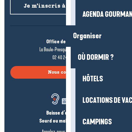
Je m’inscris à la newsletter
AGENDA GOURMA
Organiser
Office de tourisme
La Baule-Presqu’île de Guérande
OÙ DORMIR ?
02 40 24 34 44
Nous contacter
HÔTELS
LOCATIONS DE VA
Baisse d’audition ?
Sourd ou malentendant ?
CAMPINGS
Appelez-nous en
cliquant-ici