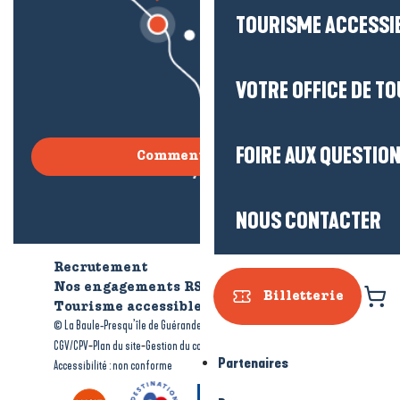
TOURISME ACCESSI
VOTRE OFFICE DE T
FOIRE AUX QUESTIO
Comment venir ?
NOUS CONTACTER
Recrutement
Qui sommes-nous ?
Nos engagements RSE
Billetterie
Tourisme accessible
Brochures
-
-
© La Baule-Presqu’île de Guérande tourisme
Mentions légales
-
-
-
CGV/CPV
Plan du site
Gestion du consentement
Partenaires
Accessibilité : non conforme