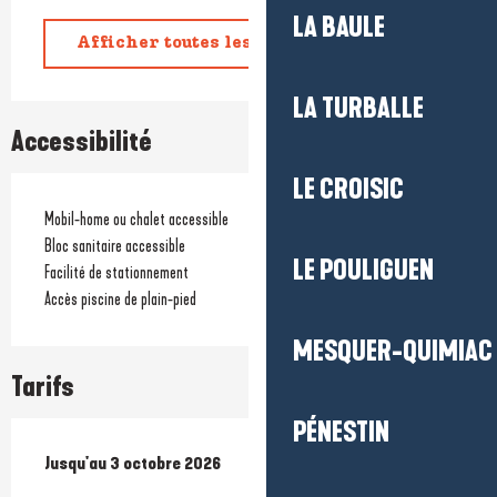
LA BAULE
Afficher toutes les prestations
LA TURBALLE
Accessibilité
LE CROISIC
Mobil-home ou chalet accessible
Bloc sanitaire accessible
LE POULIGUEN
Facilité de stationnement
Accès piscine de plain-pied
MESQUER-QUIMIAC
Tarifs
PÉNESTIN
Du
Jusqu'au
4 avril 2026
3 octobre 2026
au
3 octobre 2026