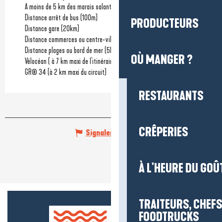
A moins de 5 km des marais salants
Distance arrêt de bus
(100m)
PRODUCTEURS
Distance gare
(20km)
Distance commerces ou centre-ville
(300m)
Distance plages ou bord de mer
(5km)
OÙ MANGER ?
Vélocéan ( à 7 km maxi de l'itinéraire)
GR® 34 (à 2 km maxi du circuit)
RESTAURANTS
CRÊPERIES
Signaler une erreur
À L'HEURE DU GOÛ
TRAITEURS, CHEFS
FOODTRUCKS