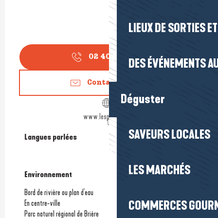
LIEUX DE SORTIES E
02 40 01 73
▒▒
DES ÉVÉNEMENTS AU
Contactez-nous
Déguster
www.lesprairies.net
SAVEURS LOCALES
Langues parlées
Langues parlées
LES MARCHÉS
Environnement
Environnement
Bord de rivière ou plan d'eau
COMMERCES GOUR
En centre-ville
Parc naturel régional de Brière