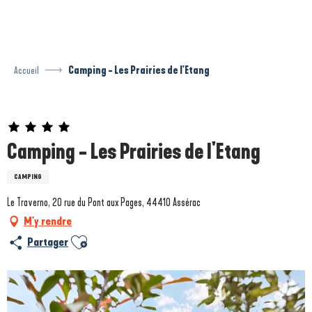
Aller
au
contenu
principal
Accueil
Camping - Les Prairies de l'Etang
Prestataire engagé dans une démarche environnementale
Camping - Les Prairies de l'Etang
CAMPING
Le Traverno, 20 rue du Pont aux Pages, 44410 Assérac
M'y rendre
Ajouter aux favoris
Partager