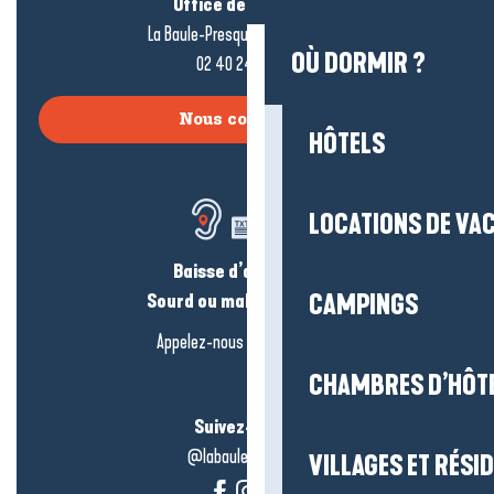
Office de tourisme
La Baule-Presqu’île de Guérande
OÙ DORMIR ?
02 40 24 34 44
Nous contacter
HÔTELS
LOCATIONS DE VA
Baisse d’audition ?
Sourd ou malentendant ?
CAMPINGS
Appelez-nous en
cliquant-ici
CHAMBRES D’HÔT
Suivez-nous !
@labauleguérande
VILLAGES ET RÉS