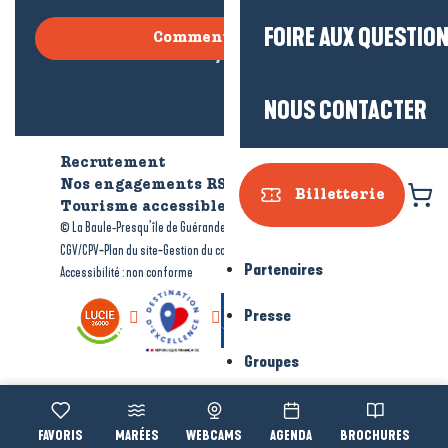
FOIRE AUX QUESTIO
Comment venir ?
NOUS CONTACTER
Recrutement
Qui sommes-nous ?
Nos engagements RSE
Billetterie
Tourisme accessible
Brochures
-
-
© La Baule-Presqu’île de Guérande tourisme
Mentions légales
-
-
-
CGV/CPV
Plan du site
Gestion du consentement
Partenaires
Accessibilité : non conforme
Presse
Groupes
Voir les favoris
MARÉES
WEBCAMS
AGENDA
BROCHURES
Accessibi
Recherche