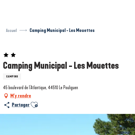
Aller
au
contenu
principal
Accueil
Camping Municipal - Les Mouettes
Prestataire engagé dans une démarche environnementale
Camping Municipal - Les Mouettes
CAMPING
45 boulevard de l'Atlantique, 44510 Le Pouliguen
M'y rendre
Ajouter aux favoris
Partager