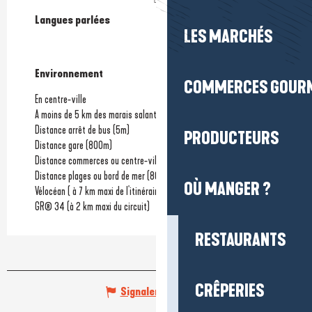
Langues parlées
Langues parlées
LES MARCHÉS
Environnement
Environnement
COMMERCES GOUR
En centre-ville
A moins de 5 km des marais salants
Distance arrêt de bus
(5m)
PRODUCTEURS
Distance gare
(800m)
Distance commerces ou centre-ville
(800m)
Distance plages ou bord de mer
(800m)
OÙ MANGER ?
Vélocéan ( à 7 km maxi de l'itinéraire)
GR® 34 (à 2 km maxi du circuit)
RESTAURANTS
CRÊPERIES
Signaler une erreur