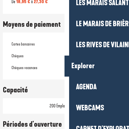
LES MARAIS SALAN
De
18,95 €
à
27,30 €
LE MARAIS DE BRIÈR
Moyens de paiement
LES RIVES DE VILAIN
Cartes bancaires
Chèques
Explorer
Chèques vacances
AGENDA
Capacité
200 Emplacement(s)
WEBCAMS
Périodes d'ouverture