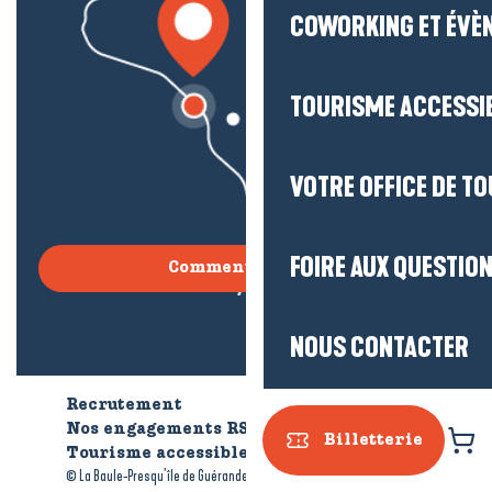
COWORKING ET ÉVÈ
TOURISME ACCESSI
VOTRE OFFICE DE T
FOIRE AUX QUESTIO
Comment venir ?
NOUS CONTACTER
Recrutement
Qui sommes-nous ?
Nos engagements RSE
Billetterie
Tourisme accessible
Brochures
-
-
© La Baule-Presqu’île de Guérande tourisme
Mentions légales