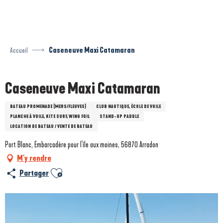
Aller
au
contenu
principal
Accueil
Caseneuve Maxi Catamaran
Caseneuve Maxi Catamaran
BATEAU PROMENADE (MERS/FLEUVES)
CLUB NAUTIQUE, ÉCOLE DE VOILE
PLANCHE À VOILE, KITE SURF, WING FOIL
STAND-UP PADDLE
LOCATION DE BATEAU / VENTE DE BATEAU
Port Blanc, Embarcadère pour l'île aux moines, 56870 Arradon
M'y rendre
Ajouter aux favoris
Partager