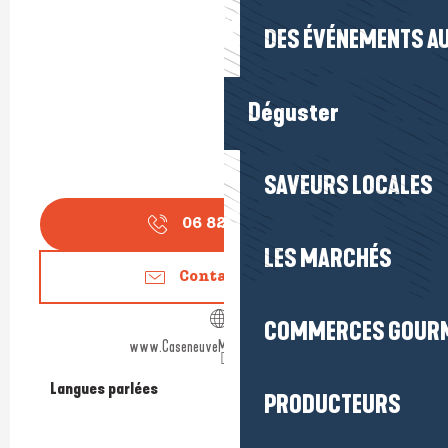
DES ÉVÉNEMENTS AU
Déguster
SAVEURS LOCALES
06 82 69 38
▒▒
LES MARCHÉS
Contactez-nous
COMMERCES GOUR
www.CaseneuveMaxiCatamaran.com
Langues parlées
Langues parlées
PRODUCTEURS