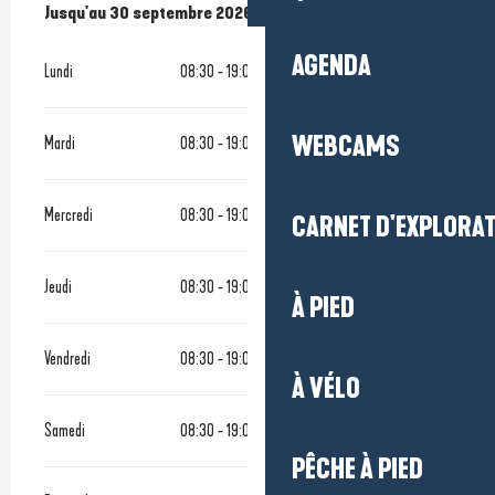
Du
Jusqu'au
1 avril 2026
30 septembre 2026
au
30 septembre 2026
AGENDA
Lundi
08:30 - 19:00
WEBCAMS
Mardi
08:30 - 19:00
Mercredi
08:30 - 19:00
CARNET D'EXPLORA
Jeudi
08:30 - 19:00
À PIED
Vendredi
08:30 - 19:00
À VÉLO
Samedi
08:30 - 19:00
PÊCHE À PIED