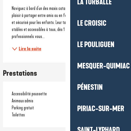
Description
LA TURBALLE
Naviguez à bord d'un des maxis catamarans roses pour un instant voile 
plaisir à partager entre amis ou en famille. Trampoline géant, coin abrité 
LE CROISIC
et sécurisé pour les enfants. Leur taille maxi en font des bateaux très 
stables et accessibles à tous, dès 1 an. L'équipage de marins 
professionnels vous...
LE POULIGUEN
Lire la suite
MESQUER-QUIMIAC
Prestations
PÉNESTIN
Accessibilité poussette
Animaux admis
PIRIAC-SUR-MER
Parking gratuit
Toilettes
SAINT-LYPHARD