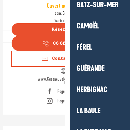
Ouverture et coordonnées
BATZ-SUR-MER
Ouvert aujourd'hui
dans 6 heures
Voir les horaires
CAMOËL
Réserver
06 82 69 38
▒▒
FÉREL
Contactez-nous
GUÉRANDE
www.CaseneuveMaxiCatamaran.com
HERBIGNAC
Page Facebook
Page Instagram
LA BAULE