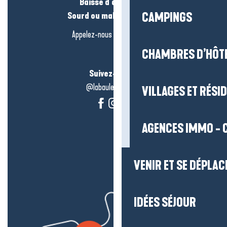
Baisse d’audition ?
Sourd ou malentendant ?
CAMPINGS
Appelez-nous en
cliquant-ici
CHAMBRES D’HÔT
Suivez-nous !
@labauleguérande
VILLAGES ET RÉS
AGENCES IMMO - 
VENIR ET SE DÉPLAC
IDÉES SÉJOUR