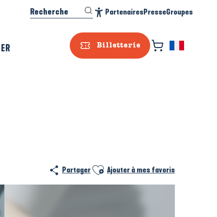
Recherche
Partenaires
Presse
Groupes
Accessibilité
SER
Billetterie
Ajouter aux favoris
Partager
Ajouter à mes favoris