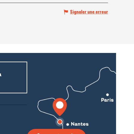
Signaler une erreur
a