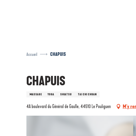
Aller
au
contenu
principal
Accueil
CHAPUIS
CHAPUIS
MASSAGE
YOGA
SHIATSU
TAI CHI CHUAN
4A boulevard du Général de Gaulle, 44510 Le Pouliguen
M'y re