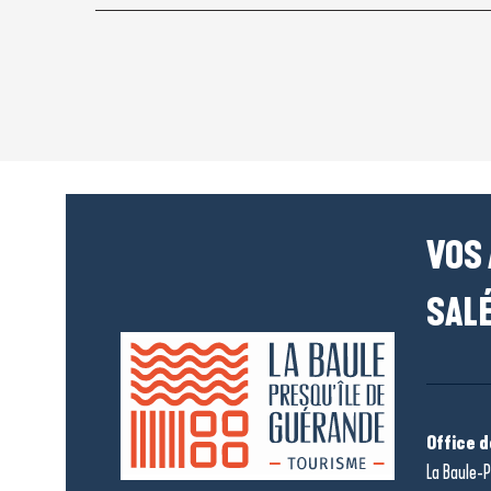
VOS
SALÉ
Office 
La Baule-P