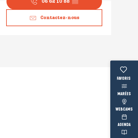
06 62 10 88
▒▒
Contactez-nous
Voir les fav
MARÉES
WEBCAMS
AGENDA