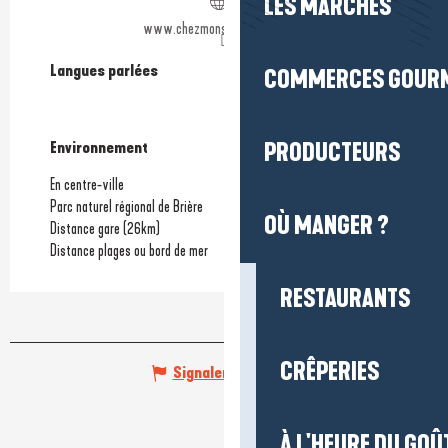
LES MARCHÉS
www.chezmonsieurcochon.com
Langues parlées
Langues parlées
COMMERCES GOUR
PRODUCTEURS
Environnement
Environnement
En centre-ville
Parc naturel régional de Brière
OÙ MANGER ?
Distance gare
(26km)
Distance plages ou bord de mer
RESTAURANTS
CRÊPERIES
Signaler une erreur
À L'HEURE DU GOÛ