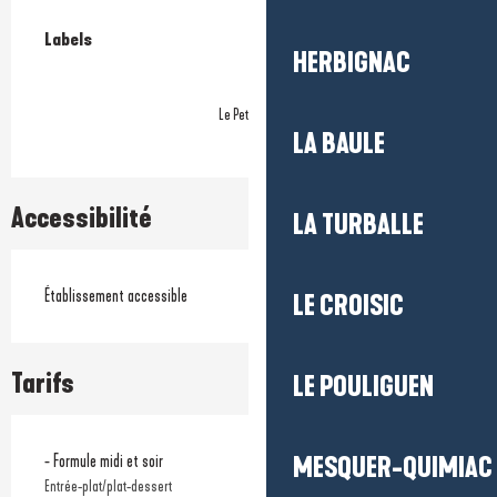
Offres de prestations
Labels
Labels
HERBIGNAC
Le Petit Futé
LA BAULE
Accessibilité
LA TURBALLE
Établissement accessible
LE CROISIC
Tarifs
LE POULIGUEN
Tarifs 2026
- Formule midi et soir
MESQUER-QUIMIAC
Entrée-plat/plat-dessert