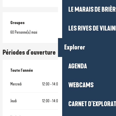
LE MARAIS DE BRIÈR
Groupes
Groupes
LES RIVES DE VILAIN
60 Personne(s) maxi
Explorer
Périodes d'ouverture
AGENDA
Toute l'année
Toute l'année
WEBCAMS
Mercredi
12:00 - 14:00
19:00 - 22:00
Jeudi
12:00 - 14:00
19:00 - 22:00
CARNET D'EXPLORA