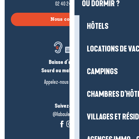
OÙ DORMIR ?
02 40 24 34 44
Nous contacter
HÔTELS
LOCATIONS DE VA
Baisse d’audition ?
Sourd ou malentendant ?
CAMPINGS
Appelez-nous en
cliquant-ici
CHAMBRES D’HÔT
Suivez-nous !
@labauleguérande
VILLAGES ET RÉS