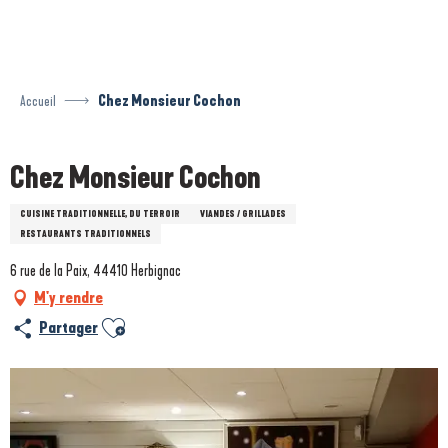
Aller
au
contenu
principal
Accueil
Chez Monsieur Cochon
Chez Monsieur Cochon
CUISINE TRADITIONNELLE, DU TERROIR
VIANDES / GRILLADES
RESTAURANTS TRADITIONNELS
6 rue de la Paix, 44410 Herbignac
M'y rendre
Ajouter aux favoris
Partager