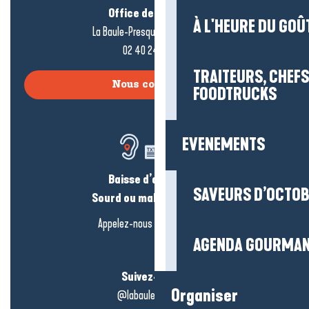
Office de tourisme
À L'HEURE DU GOÛ
La Baule-Presqu’île de Guérande
02 40 24 34 44
TRAITEURS, CHEFS
Nous contacter
FOODTRUCKS
EVENEMENTS
Baisse d’audition ?
SAVEURS D’OCTO
Sourd ou malentendant ?
Appelez-nous en
cliquant-ici
AGENDA GOURMA
Suivez-nous !
Organiser
@labauleguérande