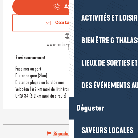
Appeler
ACTIVITÉS ET LOISI
Contactez-nous
BIEN ÊTRE & THALA
www.rendezvousalaplage.fr
Environnement
Environnement
LIEUX DE SORTIES E
Face mer ou port
Distance gare
(2km)
Distance plages ou bord de mer
DES ÉVÉNEMENTS AU
Vélocéan ( à 7 km maxi de l'itinéraire)
GR® 34 (à 2 km maxi du circuit)
Déguster
SAVEURS LOCALES
Signaler une erreur