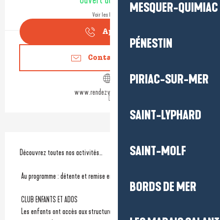
Ouvert aujourd'hui
MESQUER-QUIMIAC
Voir les horaires
Appeler
PÉNESTIN
Contactez-nous
PIRIAC-SUR-MER
www.rendezvousalaplage.fr
SAINT-LYPHARD
Description
SAINT-MOLF
Découvrez toutes nos activités…
 Au programme : détente et remise en forme du corps et de l’esprit
BORDS DE MER
 CLUB ENFANTS ET ADOS
 Les enfants ont accès aux structures extérieures, trampolines, 