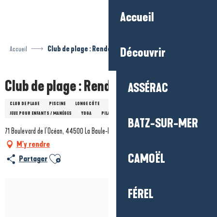
Aller
Accueil
au
contenu
principal
Accueil
Club de plage : Rendez-vous à la plage
Découvrir
Club de plage : Rendez-vous à la plage
ASSÉRAC
CLUB DE PLAGE
PISCINE
LONGE CÔTE
COURS DE NATATION
JEUX POUR ENFANTS / MANÈGES
YOGA
PILATES
BATZ-SUR-MER
71 Boulevard de l’Océan, 44500 La Baule-Escoublac
M'y rendre
CAMOËL
Ajouter aux favoris
Partager
FÉREL