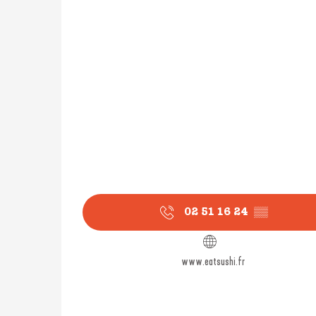
02 51 16 24
▒▒
www.eatsushi.fr