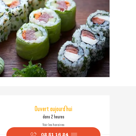
Ouverture et coordonné
Ouvert aujourd'hui
dans 2 heures
Voir les horaires
02 51 16 24
▒▒