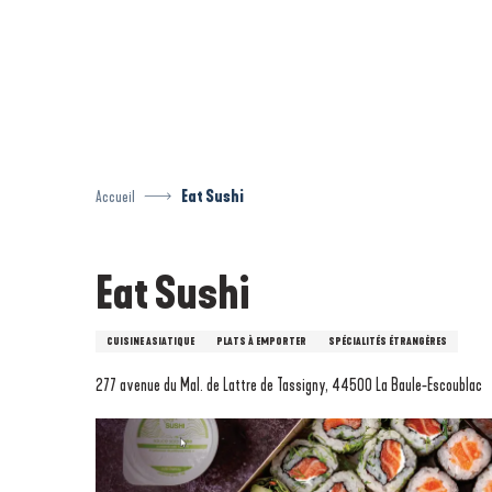
Aller
au
contenu
principal
Accueil
Eat Sushi
Eat Sushi
CUISINE ASIATIQUE
PLATS À EMPORTER
SPÉCIALITÉS ÉTRANGÈRES
277 avenue du Mal. de Lattre de Tassigny, 44500 La Baule-Escoublac