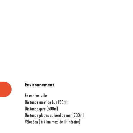
Environnement
Environnement
En centre-ville
Distance arrêt de bus
(50m)
Distance gare
(500m)
Distance plages ou bord de mer
(700m)
Vélocéan ( à 7 km maxi de l'itinéraire)