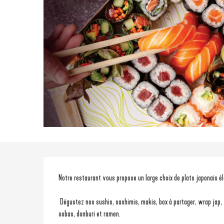
Description
Notre restaurant vous propose un large choix de plats japonais é
 Dégustez nos sushis, sashimis, makis, box à partager, wrap jap, yakitoris, chirashis, poke bowl ainsi que nos plats chauds japonais : 
sobas, donburi et ramen.