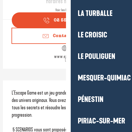
Horaires non définis
Voir les horaires
LA TURBALLE
02 55 99 20
▒▒
LE CROISIC
Contactez-nous
LE POULIGUEN
www.exitime.fr
MESQUER-QUIMIAC
Description
L’Escape Game est un jeu grandeur nature se déroulant dans 
PÉNESTIN
des univers originaux. Vous avez 60 minutes pour en découvrir 
tous les secrets et résoudre les énigmes qui entraveront votre 
progression.
PIRIAC-SUR-MER
 5 SCENARIOS vous sont proposés à Saint-Nazaire : Kidnapping, 