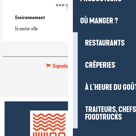
www.exitime.fr
Environnement
Environnement
OÙ MANGER ?
En centre-ville
RESTAURANTS
CRÊPERIES
Signaler une erreur
À L'HEURE DU GOÛ
TRAITEURS, CHEFS
FOODTRUCKS