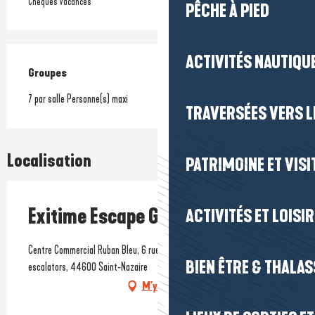
Chèques vacances
PÊCHE À PIED
ACTIVITÉS NAUTIQUE
Groupes
Groupes
7 par salle Personne(s) maxi
TRAVERSÉES VERS LE
Localisation
PATRIMOINE ET VISI
Exitime Escape Game
ACTIVITÉS ET LOISI
Centre Commercial Ruban Bleu, 6 rue François Marceau, en bas des
BIEN ÊTRE & THALA
escalators, 44600 Saint-Nazaire
M'y rendre