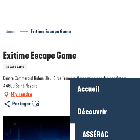
Aller
au
contenu
principal
Accueil
Exitime Escape Game
Exitime Escape Game
ESCAPE GAME
Centre Commercial Ruban Bleu, 6 rue François Marceau, en bas des escalators,
44600 Saint-Nazaire
Accueil
M'y rendre
Ajouter aux favoris
Partager
Découvrir
ASSÉRAC