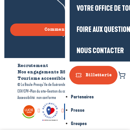
VOTRE OFFICE DE T
FOIRE AUX QUESTIO
Comment venir ?
NOUS CONTACTER
Recrutement
Qui sommes-nous ?
Nos engagements RSE
Billetterie
Tourisme accessible
Brochures
-
-
© La Baule-Presqu’île de Guérande tourisme
Mentions légales
-
-
-
CGV/CPV
Plan du site
Gestion du consentement
Partenaires
Accessibilité : non conforme
Presse
Groupes