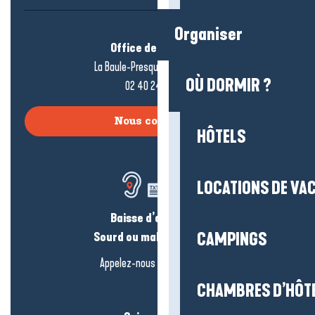
Organiser
Office de tourisme
La Baule-Presqu’île de Guérande
OÙ DORMIR ?
02 40 24 34 44
Nous contacter
HÔTELS
LOCATIONS DE VA
Baisse d’audition ?
Sourd ou malentendant ?
CAMPINGS
Appelez-nous en
cliquant-ici
CHAMBRES D’HÔT