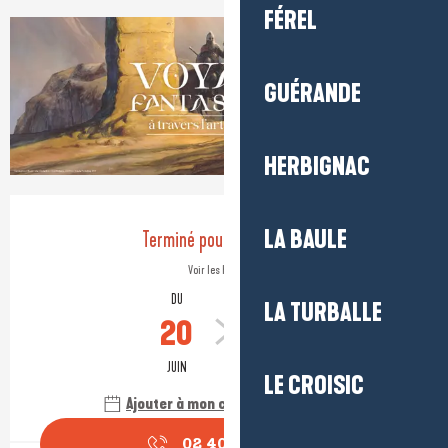
FÉREL
+1 photo
GUÉRANDE
HERBIGNAC
Ouverture et coordonnées
LA BAULE
Terminé pour aujourd'hui
Voir les horaires
DU
AU
LA TURBALLE
20
28
JUIN
AOÛT
LE CROISIC
Ajouter à mon calendrier Google
02 40 23 92
▒▒