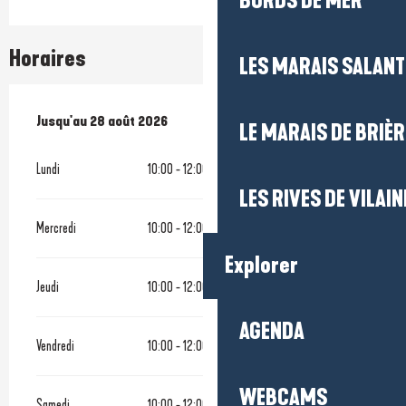
BORDS DE MER
Horaires
LES MARAIS SALAN
Du
Jusqu'au
20 juin 2026
28 août 2026
au
28 août 2026
LE MARAIS DE BRIÈR
Lundi
10:00 - 12:00
LES RIVES DE VILAIN
Mercredi
10:00 - 12:00
Explorer
Jeudi
10:00 - 12:00
AGENDA
Vendredi
10:00 - 12:00
WEBCAMS
Samedi
10:00 - 12:00