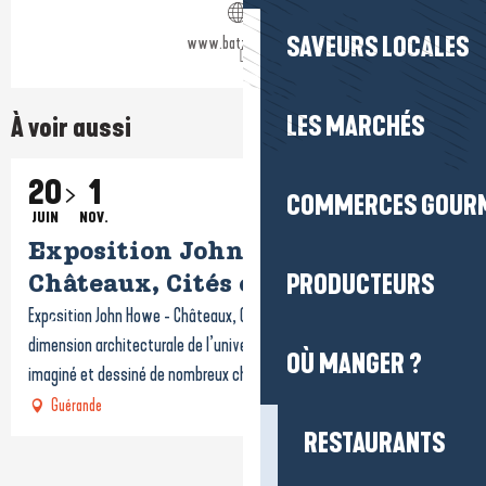
SAVEURS LOCALES
www.batzsurmer.fr
LES MARCHÉS
À voir aussi
20
1
COMMERCES GOUR
JUIN
NOV.
Exposition John Howe -
PRODUCTEURS
Châteaux, Cités et Forteresses
Exposition John Howe - Châteaux, Cités et Forteresses : Découvrez la
dimension architecturale de l’univers de John Howe. L’artiste a
OÙ MANGER ?
imaginé et dessiné de nombreux châteaux et...
Guérande
RESTAURANTS