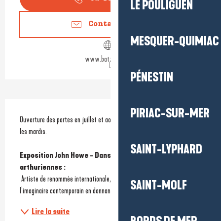
LE POULIGUEN
Contactez-nous
MESQUER-QUIMIAC
www.batzsurmer.fr
PÉNESTIN
Description
PIRIAC-SUR-MER
Ouverture des portes en juillet et août de 10h à 12h, tous les jours sauf 
les mardis.
SAINT-LYPHARD
Exposition John Howe - Dans le sillage des légendes 
arthuriennes :
 Artiste de renommée internationale, John Howe a profondément marqué 
SAINT-MOLF
l’imaginaire contemporain en donnant aux romans de J.R.R. Tolkien une...
Lire la suite