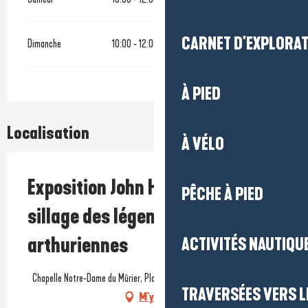
CARNET D'EXPLORA
Dimanche
10:00 - 12:00
À PIED
Localisation
À VÉLO
Exposition John Howe - Dans le
PÊCHE À PIED
sillage des légendes
arthuriennes
ACTIVITÉS NAUTIQUE
Chapelle Notre-Dame du Mûrier, Place du Murier, 44740 Batz-sur-Mer
TRAVERSÉES VERS LE
M'y rendre