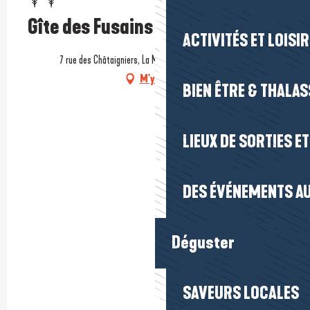
Gîte des Fusains
ACTIVITÉS ET LOISI
7 rue des Châtaigniers, La Madeleine, 44350 Guérande
M'y rendre
BIEN ÊTRE & THALA
LIEUX DE SORTIES E
DES ÉVÉNEMENTS AU
Déguster
SAVEURS LOCALES