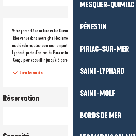
MESQUER-QUIMIAC
Description
PÉNESTIN
Votre parenthèse nature entre Guérande et Saint-Lyphard. 
 Bienvenue dans notre gîte idéalement situé entre Guérande, cité 
médiévale réputée pour ses remparts et ses marais salants, et Saint-
PIRIAC-SUR-MER
Lyphard, porte d'entrée du Parc naturel régional de Brière. 
 Conçu pour accueillir jusqu'à 5 personnes, ce...
SAINT-LYPHARD
Lire la suite
SAINT-MOLF
Réservation
BORDS DE MER