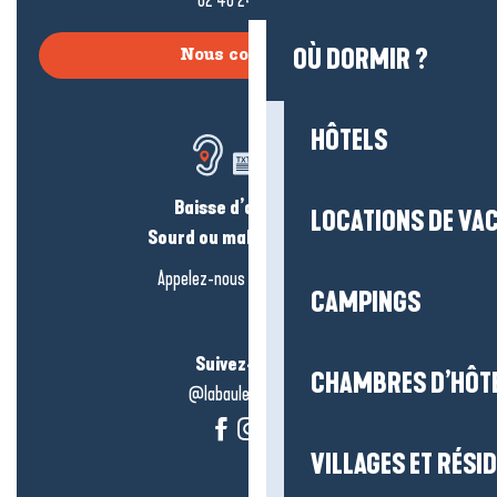
OÙ DORMIR ?
Nous contacter
HÔTELS
Baisse d’audition ?
LOCATIONS DE VA
Sourd ou malentendant ?
Appelez-nous en
cliquant-ici
CAMPINGS
Suivez-nous !
CHAMBRES D’HÔT
@labauleguérande
VILLAGES ET RÉS