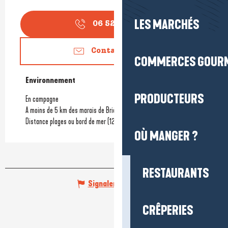
LES MARCHÉS
06 52 32 76
▒▒
Contactez-nous
COMMERCES GOUR
Environnement
Environnement
PRODUCTEURS
En campagne
A moins de 5 km des marais de Brière
Distance plages ou bord de mer
(12km)
OÙ MANGER ?
RESTAURANTS
Signaler une erreur
CRÊPERIES