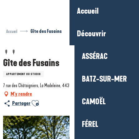
Aller
Accueil
au
contenu
principal
Accueil
Gîte des Fusains
Découvrir
ASSÉRAC
Gîte des Fusains
APPARTEMENT OU STUDIO
BATZ-SUR-MER
7 rue des Châtaigniers, La Madeleine, 44350 Guérande
M'y rendre
CAMOËL
Ajouter aux favoris
Partager
FÉREL