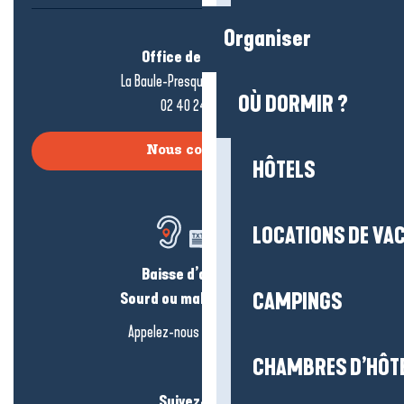
Organiser
Office de tourisme
La Baule-Presqu’île de Guérande
OÙ DORMIR ?
02 40 24 34 44
Nous contacter
HÔTELS
LOCATIONS DE VA
Baisse d’audition ?
CAMPINGS
Sourd ou malentendant ?
Appelez-nous en
cliquant-ici
CHAMBRES D’HÔT
Suivez-nous !