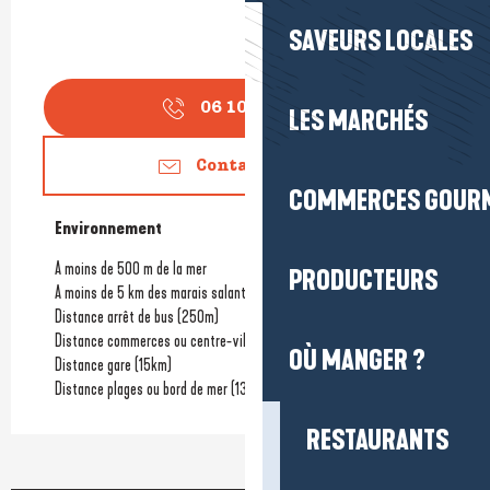
SAVEURS LOCALES
06 10 01 25
▒▒
LES MARCHÉS
Contactez-nous
COMMERCES GOUR
Environnement
Environnement
A moins de 500 m de la mer
PRODUCTEURS
A moins de 5 km des marais salants
Distance arrêt de bus
(250m)
Distance commerces ou centre-ville
(800m)
OÙ MANGER ?
Distance gare
(15km)
Distance plages ou bord de mer
(130m)
RESTAURANTS