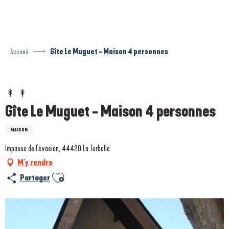
Aller
au
contenu
principal
Accueil
Gîte Le Muguet - Maison 4 personnes
Prestataire engagé dans une démarche écoresponsable
Gîte Le Muguet - Maison 4 personnes
MAISON
Impasse de l'évasion, 44420 La Turballe
M'y rendre
Ajouter aux favoris
Partager