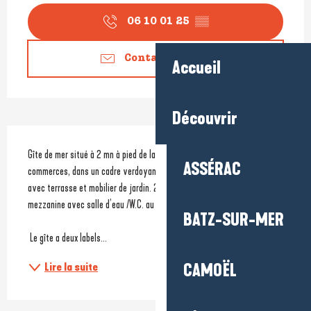
Ouverture et coordonnées
06 10 01 25
▒▒
Contactez-nous
Accueil
Découvrir
Description
Gîte de mer situé à 2 mn à pied de la plage, près du port et des 
ASSÉRAC
commerces, dans un cadre verdoyant et calme. Jardin clos de 375 m2 
avec terrasse et mobilier de jardin. 2 chambres dont une au RCH plus 
mezzanine avec salle d’eau /W.C. au Rch et coin toilette / W.C. à l’étage.
BATZ-SUR-MER
 Le gîte a deux labels...
Lire la suite
CAMOËL