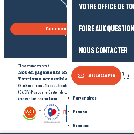
VOTRE OFFICE DE T
FOIRE AUX QUESTIO
Comment venir ?
NOUS CONTACTER
Recrutement
Qui sommes-nous ?
Nos engagements RSE
Billetterie
Tourisme accessible
Brochures
-
-
© La Baule-Presqu’île de Guérande tourisme
Mentions légales
-
-
-
CGV/CPV
Plan du site
Gestion du consentement
Partenaires
Accessibilité : non conforme
Presse
Groupes