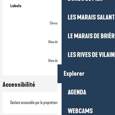
Offres de prestations
Labels
Labels
LES MARAIS SALAN
Clévacances
LE MARAIS DE BRIÈR
Gîtes de France
LES RIVES DE VILAIN
Gîtes de France
Explorer
Accessibilité
AGENDA
Déclaré accessible par le propriétaire
WEBCAMS