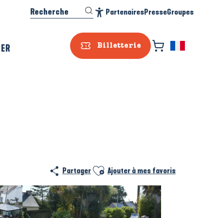
Recherche
Partenaires
Presse
Groupes
Accessibilité
SER
Billetterie
Prestataire e
Ajouter aux favoris
Partager
Ajouter à mes favoris