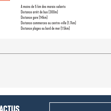
A moins de 5 km des marais salants
Distance arrêt de bus
(300m)
Distance gare
(14km)
Distance commerces ou centre-ville
(1.7km)
Distance plages ou bord de mer
(1.5km)
 ACTUS