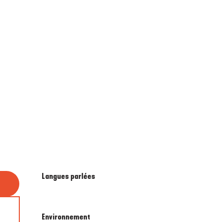
Langues parlées
Langues parlées
Environnement
Environnement