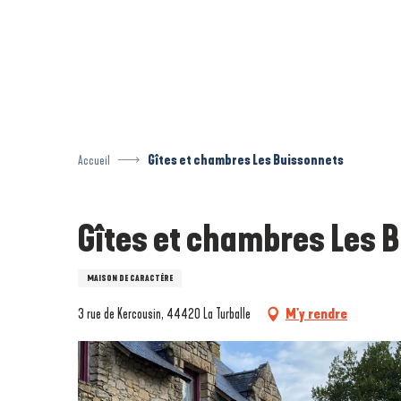
Aller
au
contenu
principal
Accueil
Gîtes et chambres Les Buissonnets
Gîtes et chambres Les 
MAISON DE CARACTÈRE
3 rue de Kercousin, 44420 La Turballe
M'y rendre