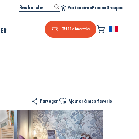
Recherche
Partenaires
Presse
Groupes
Accessibilité
SER
Billetterie
Prestataire e
Ajouter aux favoris
Partager
Ajouter à mes favoris