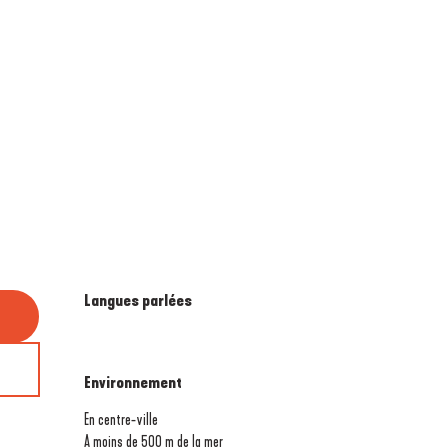
Langues parlées
Langues parlées
Environnement
Environnement
En centre-ville
A moins de 500 m de la mer