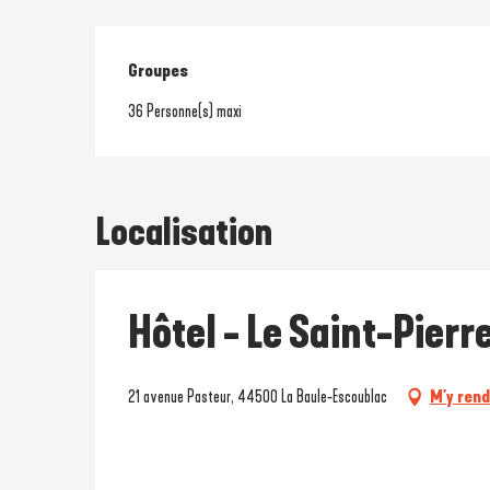
Groupes
Groupes
36 Personne(s) maxi
Localisation
Hôtel - Le Saint-Pierr
21 avenue Pasteur, 44500 La Baule-Escoublac
M'y ren