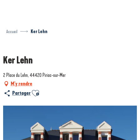
Aller
au
contenu
principal
Accueil
Ker Lehn
Prestataire engagé dans une démarche environnementale
Ker Lehn
2 Place du Lehn, 44420 Piriac-sur-Mer
M'y rendre
Ajouter aux favoris
Partager