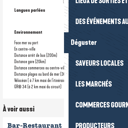
LIEUX DE SORTIES E
Langues parlées
Langues parlées
DES ÉVÉNEMENTS AU
Environnement
Environnement
Déguster
Face mer ou port
En centre-ville
Distance arrêt de bus
(200m)
Distance gare
(20km)
SAVEURS LOCALES
Distance commerces ou centre-ville
(50m)
Distance plages ou bord de mer
(30m)
Vélocéan ( à 7 km maxi de l'itinéraire)
LES MARCHÉS
GR® 34 (à 2 km maxi du circuit)
COMMERCES GOUR
À voir aussi
PRODUCTEURS
Bar-Restaurant La Plage