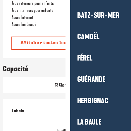
Jeux extérieurs pour enfants
Jeux intérieurs pour enfants
BATZ-SUR-MER
Accès Internet
Accès handicapé
CAMOËL
Afficher toutes les prestations
FÉREL
Capacité
GUÉRANDE
13 Chambre(s)
HERBIGNAC
Offres de prestations
Labels
Labels
LA BAULE
Famille Plus